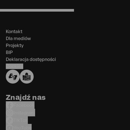
Menu
w
stopce
Kontakt
Dla mediów
Projekty
BIP
Deklaracja dostępności
Cookies
Znajdź nas
Facebook
Instagram
TikTok
YouTube