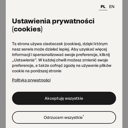
Studio Wokalne im. J.
PL
EN
Wasowskiego
Grójecka 75
Ustawienia prywatności
(cookies)
Galeria „Pod Okiem”
Ta strona używa ciasteczek (cookies), dzięki którym
Grójecka 79
nasz serwis może działać lepiej. Aby uzyskać więcej
informacji i spersonalizować swoje preferencje, kliknij
„Ustawienia”. W każdej chwili możesz zmienić swoje
Klub Kultury Seniora
preferencje, a także cofnąć zgodę na używanie plików
cookie na poniższej stronie
Grójecka 79
Polityka prywatności
MAL Grójecka 109
Akceptuję wszystkie
Grójecka 109
*
Odrzucam wszystkie
Pracownia Ceramiki