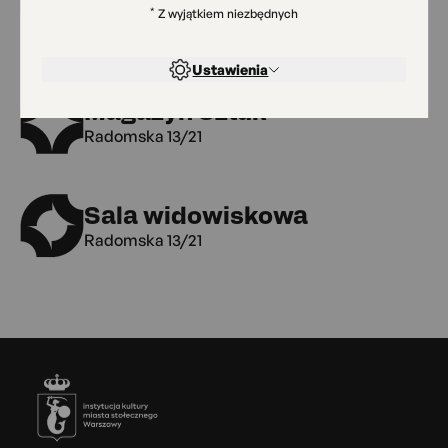
AngobA
*
Z wyjątkiem niezbędnych
Przemyska 18
Ustawienia
Magazyn Sztuk
Radomska 13/21
Sala widowiskowa
Radomska 13/21
Stopka