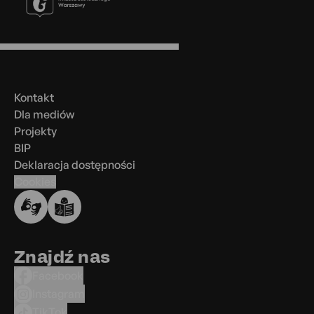
Menu
w
stopce
Kontakt
Dla mediów
Projekty
BIP
Deklaracja dostępności
Cookies
Znajdź nas
Facebook
Instagram
TikTok