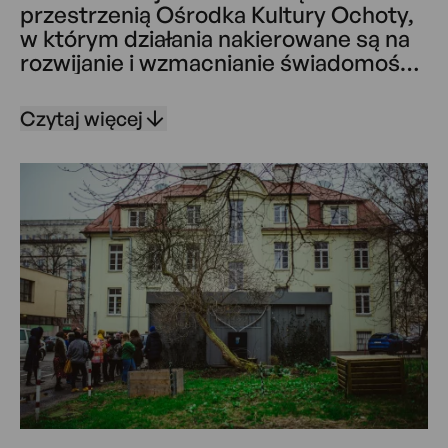
przestrzenią Ośrodka Kultury Ochoty,
w którym działania nakierowane są na
rozwijanie i wzmacnianie świadomości
ekologicznej oraz aktywizację i
angażowanie mieszkańców do działań
Czytaj więcej
sąsiedzkich, budujących poczucie
lokalnej wspólnoty. Jest platformą
wiedzy i doświadczeń oraz tworzenia
projektów i działań ekologicznych.