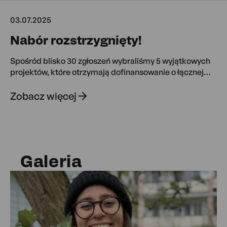
inspirujemy do działań
proekologicznych i budujemy
03.07.2025
miejsce wymiany wiedzy,
Nabór rozstrzygnięty!
doświadczeń oraz współpracy na
rzecz natury.
Spośród blisko 30 zgłoszeń wybraliśmy 5 wyjątkowych
projektów, które otrzymają dofinansowanie o łącznej
wartości ponad 20 000 zł.
Zobacz więcej
Galeria