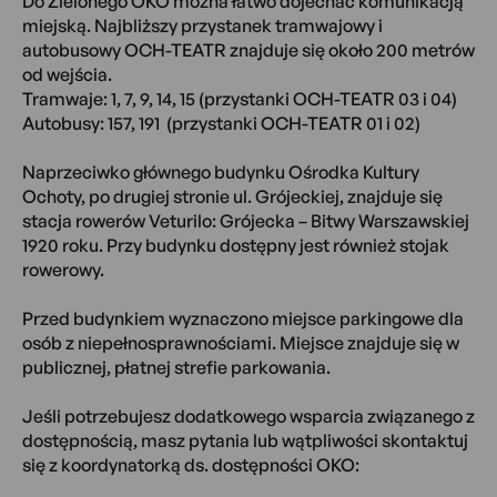
Do Zielonego OKO można łatwo dojechać komunikacją
miejską. Najbliższy przystanek tramwajowy i
autobusowy OCH-TEATR znajduje się około 200 metrów
od wejścia.
Tramwaje: 1, 7, 9, 14, 15 (przystanki OCH-TEATR 03 i 04)
Autobusy: 157, 191 (przystanki OCH-TEATR 01 i 02)
Naprzeciwko głównego budynku Ośrodka Kultury
Ochoty, po drugiej stronie ul. Grójeckiej, znajduje się
stacja rowerów Veturilo: Grójecka – Bitwy Warszawskiej
1920 roku. Przy budynku dostępny jest również stojak
rowerowy.
Przed budynkiem wyznaczono miejsce parkingowe dla
osób z niepełnosprawnościami. Miejsce znajduje się w
publicznej, płatnej strefie parkowania.
Jeśli potrzebujesz dodatkowego wsparcia związanego z
dostępnością, masz pytania lub wątpliwości skontaktuj
się z koordynatorką ds. dostępności OKO: