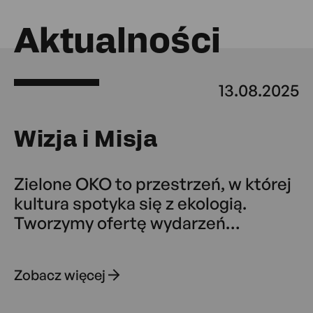
Aktualności
13.08.2025
Wizja i Misja
Zielone OKO to przestrzeń, w której
kultura spotyka się z ekologią.
Tworzymy ofertę wydarzeń
opartych na idei zrównoważonego
rozwoju, dostępnych dla wszystkich
Zobacz więcej
mieszkańców i mieszkanek Ochoty.
Wspieramy lokalne pomysły,