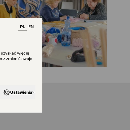
PL
EN
y uzyskać więcej
żesz zmienić swoje
Ustawienia