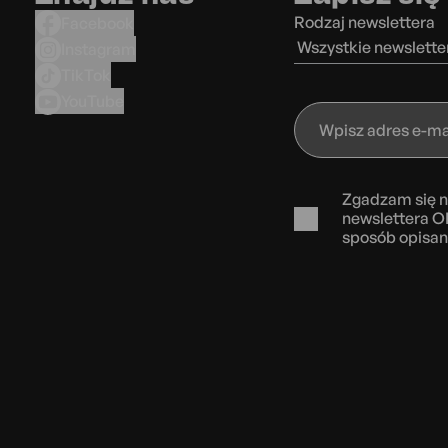
Rodzaj newslettera
Facebook
Wszystkie newslette
Instagram
TikTok
YouTube
Wpisz
adres
e-
mail
Zgadzam się n
newslettera O
sposób opisa