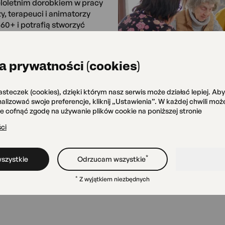
ieloletnim dorobkiem w pracy
y, terapeuci i animatorzy
60+ i potrafią stworzyć
integracją
a prywatności (cookies)
szkołami, przedszkolami,
ganizacjami pozarządowymi i
 z zagranicy – i coraz
asteczek (cookies), dzięki którym nasz serwis może działać lepiej. Ab
onalizować swoje preferencje, kliknij „Ustawienia”. W każdej chwili mo
że cofnąć zgodę na używanie plików cookie na poniższej stronie
ci
*
szystkie
Odrzucam wszystkie
*
Z wyjątkiem niezbędnych