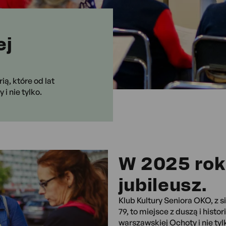
ej
ią, które od lat
i nie tylko.
W 2025 ro
jubileusz.
Klub Kultury Seniora OKO, z s
79, to miejsce z duszą i histori
warszawskiej Ochoty i nie ty