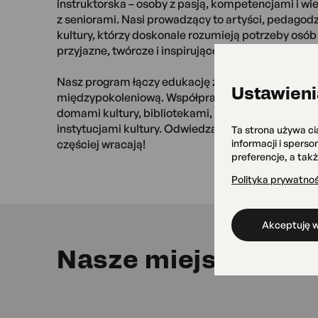
instruktorska – osoby z pasją, kompetencjami i w
z seniorami. Nasi prowadzący to artyści, pedagodz
kultury, którzy doskonale rozumieją potrzeby osób 
przyjazne, twórcze i inspirujące środowisko.
Nasz program łączy edukację z kulturą, rozrywką i 
Ustawieni
międzypokoleniową. Współpracujemy z lokalnymi 
domami kultury, bibliotekami, domami opieki, or
instytucjami kultury. Odwiedzają nas także seniorzy
Ta strona używa ci
informacji i spers
częściej wracają!
preferencje, a tak
Polityka prywatnoś
Akceptuję w
Nasze miejsca