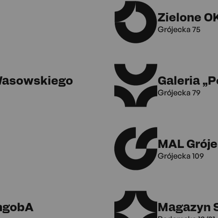
Zielone O
Grójecka 75
 Wasowskiego
Galeria „
Grójecka 79
MAL Gróje
Grójecka 109
ngobA
Magazyn 