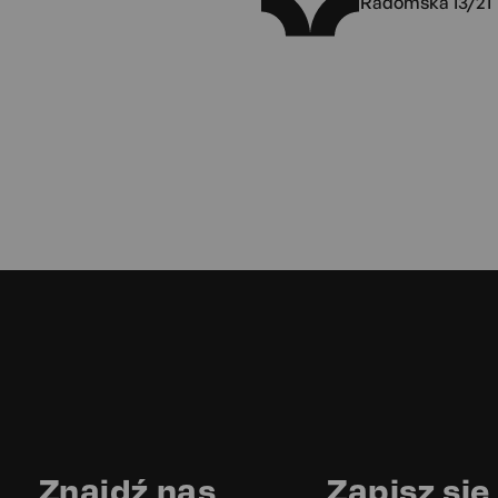
Radomska 13/21
Znajdź nas
Zapisz się