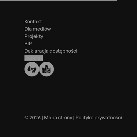
Menu
w
stopce
Kontakt
Dla mediów
Projekty
BIP
Deklaracja dostępności
Cookies
© 2026 |
Mapa strony
|
Polityka prywatności