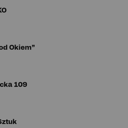
KO
Pod Okiem”
cka 109
Sztuk