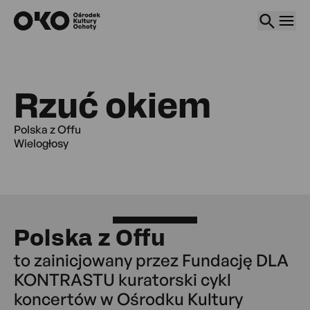
Przejdź d
Przejdź do
Przejdź 
data-dialog="js-search"z data-dialog="js-search"z
Kalendarz wydarzeń
Rzuć okiem
Zajęcia
Nasze miejsca
Polska z Offu
O nas
Wielogłosy
Rzuć okiem
Kup bilet
Polska z Offu
EN
to zainicjowany przez Fundację DLA
KONTRASTU kuratorski cykl
koncertów w Ośrodku Kultury