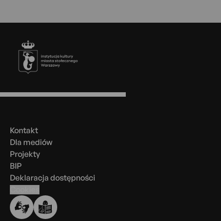
Stopka
Menu
w
stopce
Kontakt
Dla mediów
Projekty
BIP
Deklaracja dostępności
Cookies