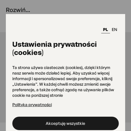
Rozwiń...
PL
EN
Ustawienia prywatności
8 Kobiet
(cookies)
cykl muzyczny Ośrodka Kultury
Ochoty prezentujący najciekawsze
Ta strona używa ciasteczek (cookies), dzięki którym
nasz serwis może działać lepiej. Aby uzyskać więcej
zjawiska kobiecej sceny muzycznej
informacji i spersonalizować swoje preferencje, kliknij
w Polsce i zagranicą. 8 artystek. 8
„Ustawienia”. W każdej chwili możesz zmienić swoje
preferencje, a także cofnąć zgodę na używanie plików
muzycznych wrażliwości. 8
cookie na poniższej stronie
koncertów. Nieskończona dawka
Polityka prywatności
dobrej muzyki.
Akceptuję wszystkie