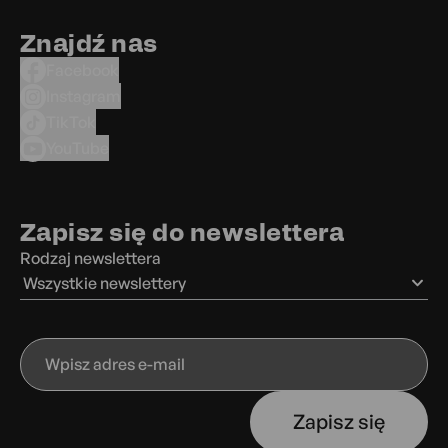
Znajdź nas
Facebook
Instagram
TikTok
YouTube
Zapisz się do newslettera
Rodzaj newslettera
Wszystkie newslettery
Wpisz
adres
e-
Zapisz się
mail