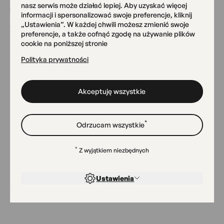
11.07
nasz serwis może działać lepiej. Aby uzyskać więcej
informacji i spersonalizować swoje preferencje, kliknij
sobota
„Ustawienia”. W każdej chwili możesz zmienić swoje
preferencje, a także cofnąć zgodę na używanie plików
cookie na poniższej stronie
Polityka prywatności
WYSTAWA
Spojrzenia
Akceptuję wszystkie
wernisaż wystawy podyplomowej
*
Odrzucam wszystkie
11.07
Sobota | 17:00
*
Z wyjątkiem niezbędnych
Galeria „Pod Okiem", ul. Grójecka 79
Ustawienia
T_ARCHIVE_EVENT