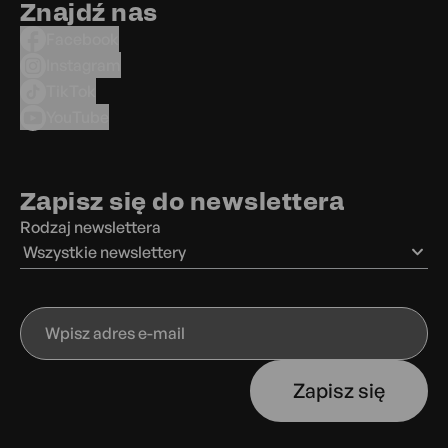
Znajdź nas
Facebook
Instagram
TikTok
YouTube
Zapisz się do newslettera
Rodzaj newslettera
Wszystkie newslettery
Wpisz
adres
e-
Zapisz się
mail