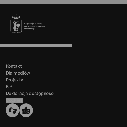
Stopka
Menu
w
stopce
Kontakt
Dla mediów
Projekty
BIP
Deklaracja dostępności
Cookies