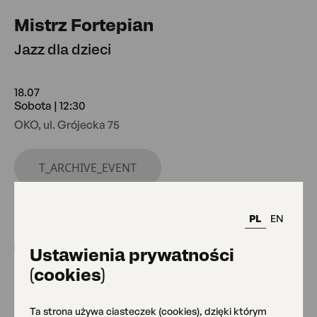
Mistrz Fortepian
Jazz dla dzieci
18.07
Sobota | 12:30
OKO, ul. Grójecka 75
T_ARCHIVE_EVENT
PL
EN
Ustawienia prywatności
(cookies)
Ta strona używa ciasteczek (cookies), dzięki którym