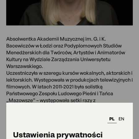
Absolwentka Akademii Muzycznej im. G. i K.
Bacewiczów w Łodzi oraz Podyplomowych Studiów
Menedżerskich dla Twórców, Artystów i Animatorów
Kultury na Wydziale Zarządzania Uniwersytetu
Warszawskiego.
Uczestniczyła w szeregu kursów wokalnych, aktorskich i
lektorskich. Występowała w produkcjach telewizyjnych i
filmowych. W latach 2011-2021 była solistką
Państwowego Zespołu Ludowego Pieśni i Tańca
„Mazowsze” – występowała setki razy z
towarzyszeniem chóru i orkiestry symfonicznej
wykonując repertuar klasyczny oraz opracowania
PL
EN
muzyki ludowej i kolęd. Od kilkunastu lat aktywnie
bierze udział w projektach muzycznych
Ustawienia prywatności
reprezentujących różnorodne gatunki i style – m.in.