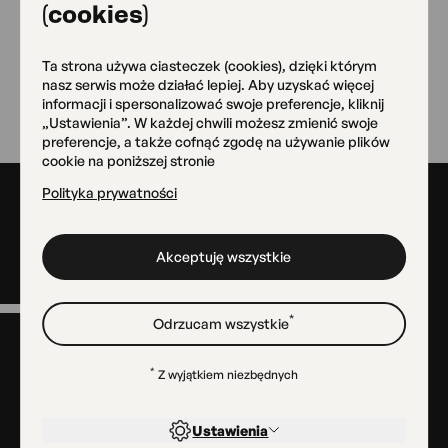
klasykę, jazz, ale też hip-hop czy heavy-metal.
(cookies)
Ta strona używa ciasteczek (cookies), dzięki którym
nasz serwis może działać lepiej. Aby uzyskać więcej
Wróć
informacji i spersonalizować swoje preferencje, kliknij
„Ustawienia”. W każdej chwili możesz zmienić swoje
preferencje, a także cofnąć zgodę na używanie plików
cookie na poniższej stronie
Polityka prywatności
Stopka
Akceptuję wszystkie
Menu
*
Odrzucam wszystkie
w
stopce
*
Z wyjątkiem niezbędnych
Kontakt
Dla mediów
Projekty
Ustawienia