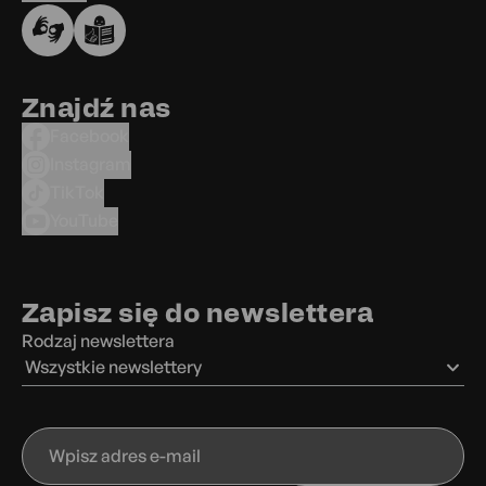
Znajdź nas
Facebook
Instagram
TikTok
YouTube
Zapisz się do newslettera
Rodzaj newslettera
Wszystkie newslettery
Wpisz
adres