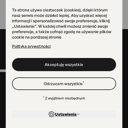
Wróć
Ta strona używa ciasteczek (cookies), dzięki którym
nasz serwis może działać lepiej. Aby uzyskać więcej
informacji i spersonalizować swoje preferencje, kliknij
„Ustawienia”. W każdej chwili możesz zmienić swoje
preferencje, a także cofnąć zgodę na używanie plików
cookie na poniższej stronie
Stopka
Polityka prywatności
Akceptuję wszystkie
Menu
w
*
Odrzucam wszystkie
stopce
Kontakt
Dla mediów
*
Z wyjątkiem niezbędnych
Projekty
BIP
Ustawienia
Deklaracja dostępności
Cookies