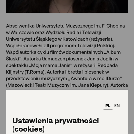
Absolwentka Uniwersytetu Muzycznego im. F. Chopina
w Warszawie oraz Wydziału Radia i Telewizji
Uniwersytetu Śląskiego w Katowicach (reżyseria).
Współpracowała z II programem Telewizji Polskiej.
Współautorka cyklu filmów dokumentalnych „Album
Śląski”. Autorka tłumaczeń piosenek Janis Joplin w
spektaklu „Moja mama Janis” w reżyserii Redbada
Klijnstry (T.Roma). Autorka libretta i piosenek w
przedstawieniu muzycznym „Awantura w mollDurze”
(Mazowiecki Teatr Muzyczny im. Jana Kiepury). Autorka
książki „Pina, zrób coś!” (Nasza Księgarnia), tekstów
piosenek oraz licznych publikacji dla dzieci.
Współpracuje z wydawnictwami literackimi i
PL
EN
edukacyjnymi, m.in. Prószyński, Świat Książki, Nasza
Księgarnia, Znak, PWN, WSiP.
Ustawienia prywatności
(cookies)