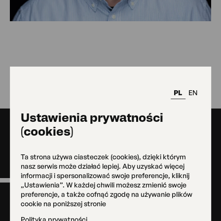
Wróć
PL
EN
Ustawienia prywatności
(cookies)
Stopka
Ta strona używa ciasteczek (cookies), dzięki którym
nasz serwis może działać lepiej. Aby uzyskać więcej
informacji i spersonalizować swoje preferencje, kliknij
Menu
„Ustawienia”. W każdej chwili możesz zmienić swoje
w
preferencje, a także cofnąć zgodę na używanie plików
cookie na poniższej stronie
stopce
Kontakt
Polityka prywatności