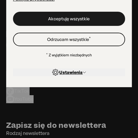
Dla mediów
Projekty
BIP
Akceptuję wszystkie
Deklaracja dostępności
Cookies
*
Odrzucam wszystkie
*
Z wyjątkiem niezbędnych
Znajdź nas
Ustawienia
Facebook
Instagram
TikTok
YouTube
Zapisz się do newslettera
Rodzaj newslettera