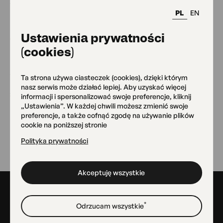
Warszawskich Domów Kultury. Koordynatorka wielu
PL
EN
projektów kulturalno-społecznych realizowanych m.in w
ramach programów: Kultura-Interwencje, EtnoPolska,
Ustawienia prywatności
OFF Polska, Projektowanie Uniwersalne Kultury.
(cookies)
Posługuje się Polskim Językiem Migowym na poziomie
A2.
Ta strona używa ciasteczek (cookies), dzięki którym
nasz serwis może działać lepiej. Aby uzyskać więcej
fot. Taisiia Zhebryk
informacji i spersonalizować swoje preferencje, kliknij
„Ustawienia”. W każdej chwili możesz zmienić swoje
preferencje, a także cofnąć zgodę na używanie plików
cookie na poniższej stronie
Wróć
Polityka prywatności
Akceptuję wszystkie
Stopka
*
Odrzucam wszystkie