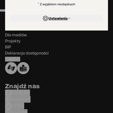
*
Z wyjątkiem niezbędnych
Menu
w
Ustawienia
stopce
Kontakt
Dla mediów
Projekty
BIP
Deklaracja dostępności
Cookies
Znajdź nas
Facebook
Instagram
TikTok
YouTube