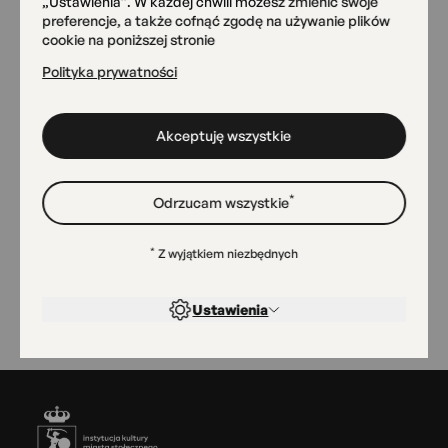
„Ustawienia”. W każdej chwili możesz zmienić swoje
Pracownia Ceramiki
preferencje, a także cofnąć zgodę na używanie plików
AngobA
cookie na poniższej stronie
Przemyska 18
Polityka prywatności
Akceptuję wszystkie
Magazyn Sztuk
Radomska 13/21
*
Odrzucam wszystkie
Sala widowiskowa
*
Z wyjątkiem niezbędnych
Radomska 13/21
Ustawienia
Stopka