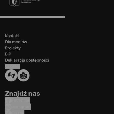
Menu
w
stopce
Kontakt
Dla mediów
Projekty
BIP
Deklaracja dostępności
Cookies
Znajdź nas
Facebook
Instagram
TikTok