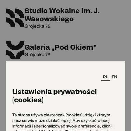
Studio Wokalne im. J.
Wasowskiego
Grójecka 75
Galeria „Pod Okiem”
Grójecka 79
Klub Kultury Seniora
PL
EN
Grójecka 79
Ustawienia prywatności
(cookies)
MAL Grójecka 109
Grójecka 109
Ta strona używa ciasteczek (cookies), dzięki którym
nasz serwis może działać lepiej. Aby uzyskać więcej
informacji i spersonalizować swoje preferencje, kliknij