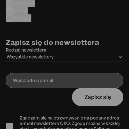
Instagram
TikTok
YouTube
Zapisz się do newslettera
Rodzaj newslettera
Wszystkie newslettery
Wpisz
adres
e-
Zapisz się
mail
Zgadzam się na otrzymywanie na podany adres
e-mail newslettera OKO. Zgodę można w każdej
chwili wycofać w sposób opisany w
Polityce