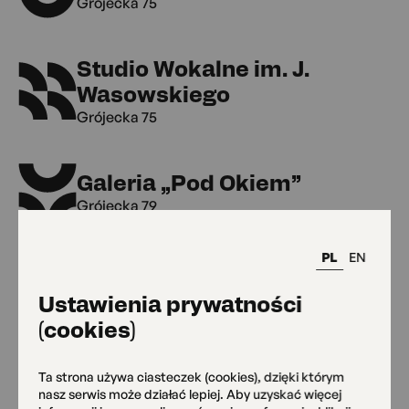
Grójecka 75
Studio Wokalne im. J.
Wasowskiego
Grójecka 75
Galeria „Pod Okiem”
Grójecka 79
PL
EN
Klub Kultury Seniora
Ustawienia prywatności
Grójecka 79
(cookies)
MAL Grójecka 109
Ta strona używa ciasteczek (cookies), dzięki którym
nasz serwis może działać lepiej. Aby uzyskać więcej
Grójecka 109