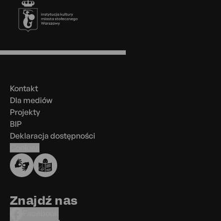
Stopka
Menu
w
stopce
Kontakt
Dla mediów
Projekty
BIP
Deklaracja dostępności
Cookies
Znajdź nas
Facebook