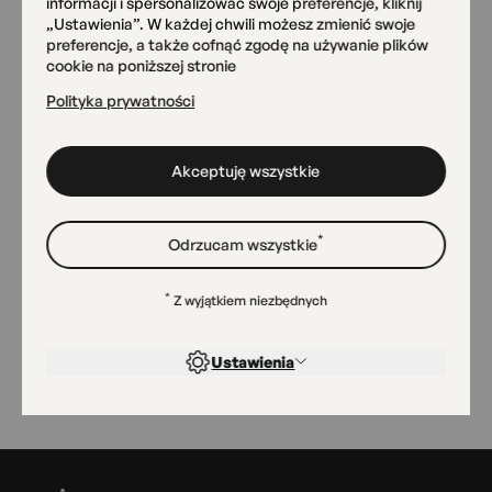
informacji i spersonalizować swoje preferencje, kliknij
„Ustawienia”. W każdej chwili możesz zmienić swoje
preferencje, a także cofnąć zgodę na używanie plików
Pracownia Ceramiki
cookie na poniższej stronie
AngobA
Polityka prywatności
Przemyska 18
Akceptuję wszystkie
Magazyn Sztuk
Radomska 13/21
*
Odrzucam wszystkie
*
Z wyjątkiem niezbędnych
Sala widowiskowa
Radomska 13/21
Ustawienia