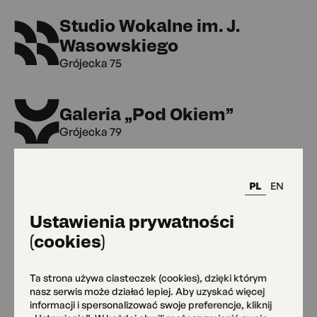
Studio Wokalne im. J.
Wasowskiego
Grójecka 75
Galeria „Pod Okiem”
Grójecka 79
Klub Kultury Seniora
PL
EN
Grójecka 79
Ustawienia prywatności
(cookies)
MAL Grójecka 109
Grójecka 109
Ta strona używa ciasteczek (cookies), dzięki którym
nasz serwis może działać lepiej. Aby uzyskać więcej
informacji i spersonalizować swoje preferencje, kliknij