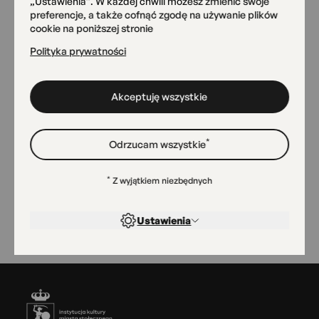
„Ustawienia”. W każdej chwili możesz zmienić swoje
Pracownia Ceramiki
preferencje, a także cofnąć zgodę na używanie plików
AngobA
cookie na poniższej stronie
Przemyska 18
Polityka prywatności
Akceptuję wszystkie
Magazyn Sztuk
Radomska 13/21
*
Odrzucam wszystkie
Sala widowiskowa
*
Z wyjątkiem niezbędnych
Radomska 13/21
Ustawienia
Stopka