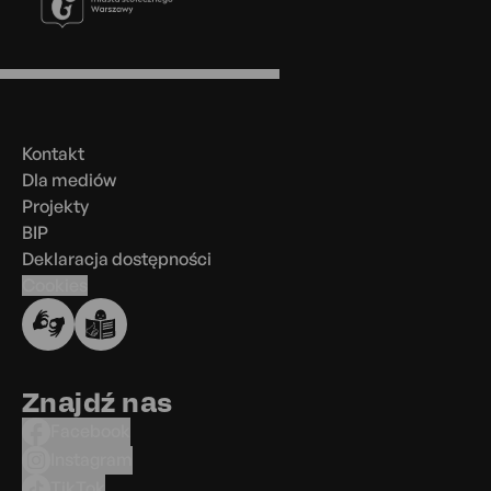
Menu
w
stopce
Kontakt
Dla mediów
Projekty
BIP
Deklaracja dostępności
Cookies
Znajdź nas
Facebook
Instagram
TikTok