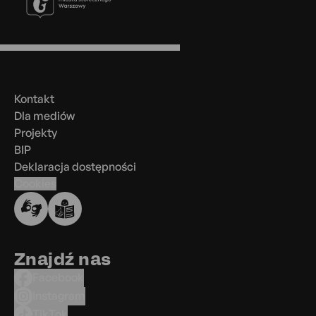
Menu
w
stopce
Kontakt
Dla mediów
Projekty
BIP
Deklaracja dostępności
Cookies
Znajdź nas
Facebook
Instagram
TikTok