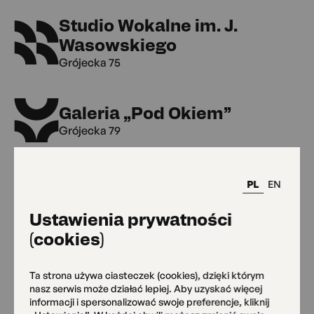
Studio Wokalne im. J.
Wasowskiego
Grójecka 75
Galeria „Pod Okiem”
Grójecka 79
Klub Kultury Seniora
PL
EN
Grójecka 79
Ustawienia prywatności
(cookies)
MAL Grójecka 109
Grójecka 109
Ta strona używa ciasteczek (cookies), dzięki którym
nasz serwis może działać lepiej. Aby uzyskać więcej
informacji i spersonalizować swoje preferencje, kliknij