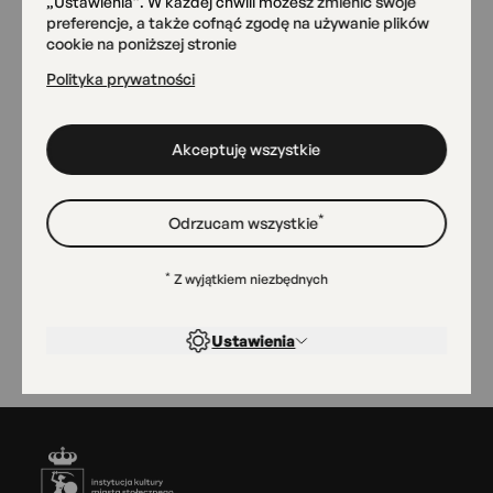
„Ustawienia”. W każdej chwili możesz zmienić swoje
Pracownia Ceramiki
preferencje, a także cofnąć zgodę na używanie plików
AngobA
cookie na poniższej stronie
Przemyska 18
Polityka prywatności
Akceptuję wszystkie
Magazyn Sztuk
Radomska 13/21
*
Odrzucam wszystkie
Sala widowiskowa
*
Z wyjątkiem niezbędnych
Radomska 13/21
Ustawienia
Stopka