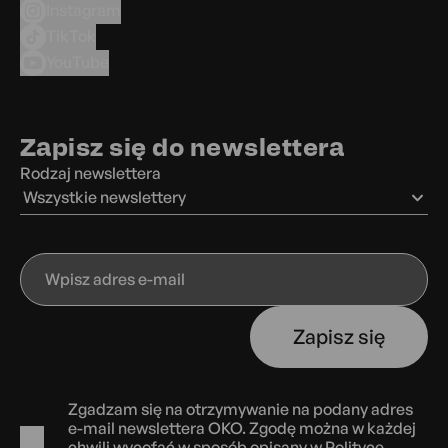
Instagram
TikTok
YouTube
Zapisz się do newslettera
Rodzaj newslettera
Wszystkie newslettery
Wpisz
adres
e-
Zapisz się
mail
Zgadzam się na otrzymywanie na podany adres
e-mail newslettera OKO. Zgodę można w każdej
chwili wycofać w sposób opisany w
Polityce