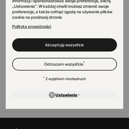
informacji i spersonalizować swoje preferencje, kliknij
„Ustawienia”. W każdej chwili możesz zmienić swoje
preferencje, a także cofnąć zgodę na używanie plików
Pracownia Ceramiki
cookie na poniższej stronie
AngobA
Polityka prywatności
Przemyska 18
Akceptuję wszystkie
Magazyn Sztuk
Radomska 13/21
*
Odrzucam wszystkie
*
Z wyjątkiem niezbędnych
Sala widowiskowa
Radomska 13/21
Ustawienia