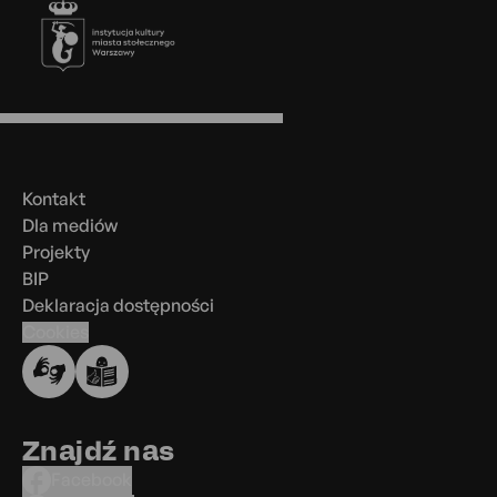
Stopka
Menu
w
stopce
Kontakt
Dla mediów
Projekty
BIP
Deklaracja dostępności
Cookies
Znajdź nas
Facebook