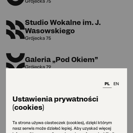
Grójecka 75
Studio Wokalne im. J.
Wasowskiego
Grójecka 75
Galeria „Pod Okiem”
Grójecka 79
PL
EN
Klub Kultury Seniora
Ustawienia prywatności
Grójecka 79
(cookies)
MAL Grójecka 109
Ta strona używa ciasteczek (cookies), dzięki którym
nasz serwis może działać lepiej. Aby uzyskać więcej
Grójecka 109