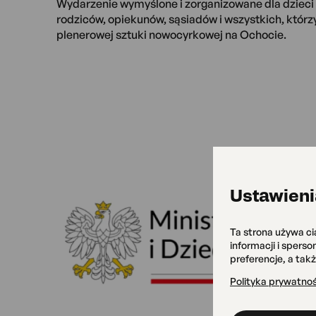
Wydarzenie wymyślone i zorganizowane dla dzieci i
rodziców, opiekunów, sąsiadów i wszystkich, którz
plenerowej sztuki nowocyrkowej na Ochocie.
Ustawieni
Ta strona używa ci
informacji i spers
preferencje, a tak
Polityka prywatnoś