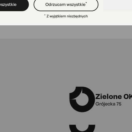
*
szystkie
Odrzucam wszystkie
*
Z wyjątkiem niezbędnych
Zielone O
Grójecka 75