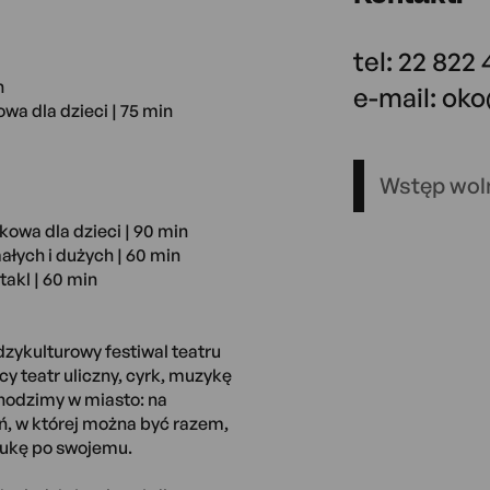
tel: 22 822
n
e-mail: ok
owa dla dzieci | 75 min
Wstęp wol
rkowa dla dzieci | 90 min
ałych i dużych | 60 min
takl | 60 min
zykulturowy festiwal teatru
cy teatr uliczny, cyrk, muzykę
chodzimy w miasto: na
eń, w której można być razem,
ztukę po swojemu.