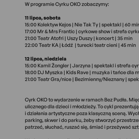
W programie Cyrku OKO zobaczymy:
11 lipca, sobota
15:00 Kolektyw Kejos | Nie Tak Ty | spektakl | 60 mi
17:00 Mr & Mrs Frantic | cyrkowe show i strefa cyrk
21:00 Teatr Atofri | Uszy Duszy | koncert | 35 min
22:00 Teatr KA | Łódź | turecki teatr cieni | 45 min
12 lipca, niedziela
15:00 Kamil Żongler | Jarzyna | spektakl i strefa cy
18:00 DJ Myszka | Kids Rave | muzyka i tańce dla m
21:00 Teatr Gra/nice | Bezimienny/Nieznany | spek
Cyrk OKO to wydarzenie w ramach Bez Pudła. Międ
ulicznego dla dzieci i młodzieży. To cykl prezentują
i działania artystyczne poza klasyczną sceną. Wy
parking, skwer i do parku, żeby stworzyć przestrz
patrzeć, słuchać, ruszać się, śmiać i przeżywać s