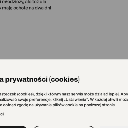
 młodzieży, ale też dla
y mają ochotę na dwa dni
a prywatności (cookies)
asteczek (cookies), dzięki którym nasz serwis może działać lepiej. Ab
Dofinansowano ze środków Mi
onalizować swoje preferencje, kliknij „Ustawienia”. W każdej chwili mo
pochodzących z Funduszu Pro
że cofnąć zgodę na używanie plików cookie na poniższej stronie
ci