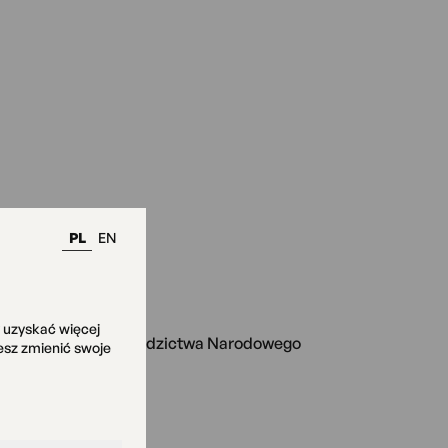
PL
EN
y uzyskać więcej
nistra Kultury i Dziedzictwa Narodowego
żesz zmienić swoje
mocji Kultury.