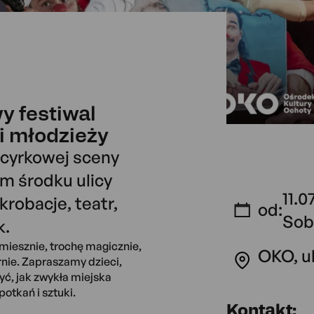
y festiwal
 i młodzieży
 cyrkowej sceny
m środku ulicy
11.0
krobacje, teatr,
od:
Sob
k.
miesznie, trochę magicznie,
OKO, ul
nie. Zapraszamy dzieci,
yć, jak zwykła miejska
otkań i sztuki.
Kontakt: