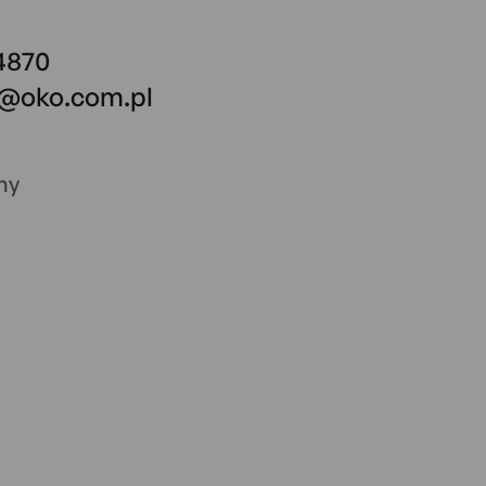
 4870
o@oko.com.pl
ny