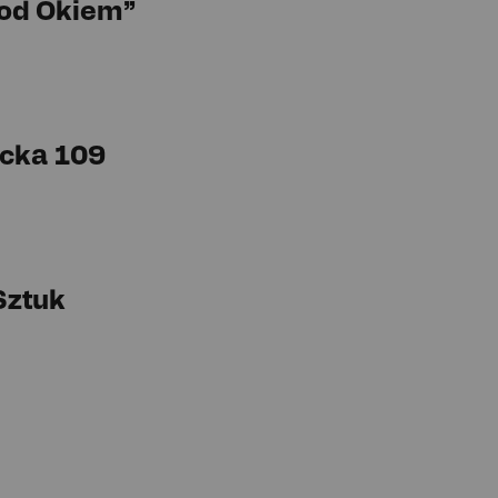
Pod Okiem”
cka 109
Sztuk