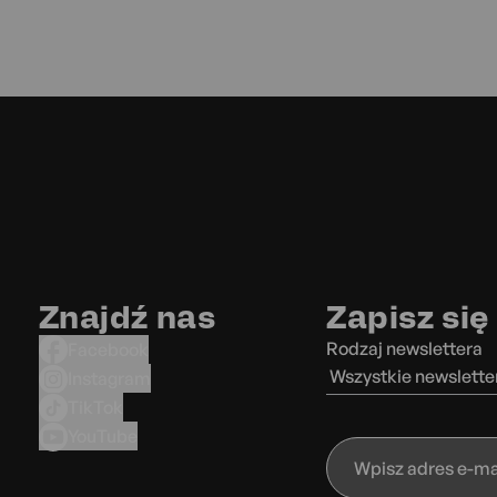
Znajdź nas
Zapisz się
Rodzaj newslettera
Facebook
Wszystkie newslette
Instagram
TikTok
YouTube
Wpisz
adres