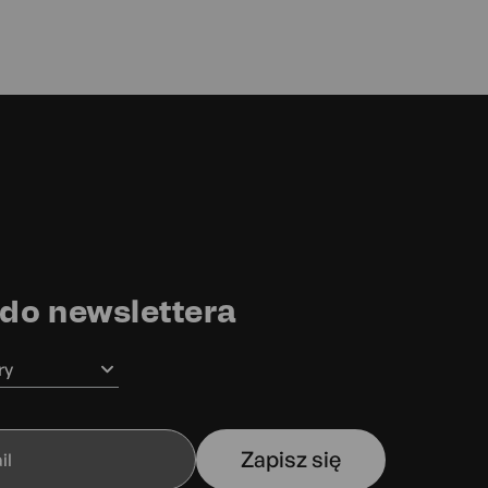
 do newslettera
ry
Zapisz się