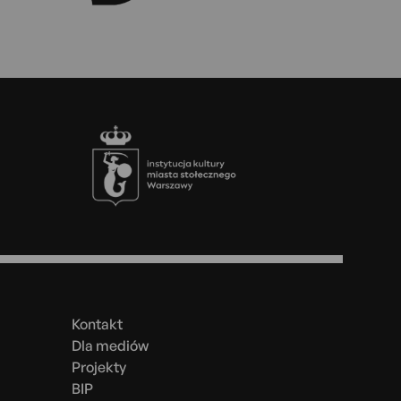
Stopka
Menu
w
stopce
Kontakt
Dla mediów
Projekty
BIP