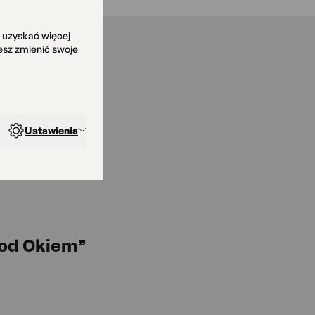
y uzyskać więcej
żesz zmienić swoje
Ustawienia
KO
Pod Okiem”