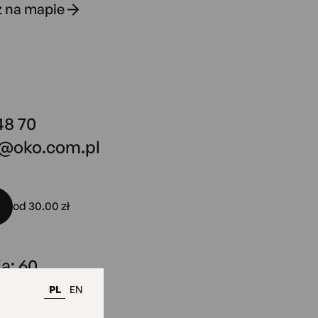
 na mapie
48 70
o@oko.com.pl
od 30.00 zł
a: 60
PL
EN