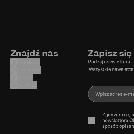
Znajdź nas
Zapisz się
Rodzaj newslettera
Facebook
Wszystkie newslette
Instagram
TikTok
YouTube
Wpisz
adres
e-
mail
Zgadzam się n
newslettera O
sposób opisa