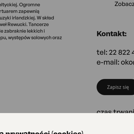
Zobacz
eltyckiej. Ogromne
ertuarem zapewnią
zyki irlandzkiej. W skład
aweł Rewucki. Tancerze
e zabraknie lekkich i
Kontakt:
epu, występów solowych oraz
tel: 22 822 
e-mail: ok
Zapisz się
czas trwani
a prywatności (cookies)