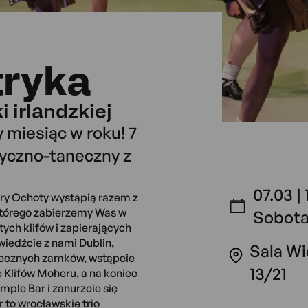
tryka
 irlandzkiej
y miesiąc w roku! 7
yczno-taneczny z
07.03 | 
ury Ochoty wystąpią razem z
tórego zabierzemy Was w
Sobot
tych klifów i zapierających
wiedźcie z nami Dublin,
Sala W
owiecznych zamków, wstąpcie
13/21
 Klifów Moheru, a na koniec
ple Bar i zanurzcie się
 to wrocławskie trio