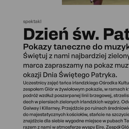
spektakl
Dzień św. Pa
Pokazy taneczne do muzyki
Świętuj z nami najbardziej zielon
marca zapraszamy na pokaz muz
okazji Dnia Świętego Patryka.
Uczestnicy zajęć tańca irlandzkiego Ośrodka Kult
zespołem Glór w żywiołowym pokazie, w ramach k
podróż wzdłuż poszarpanej linii brzegowej, strzelis
dech w piersiach zielonych irlandzkich wzgórz. Od
Galway i Killarney. Przejdźcie po ruinach średni
do majestatycznych kościołów, stańcie na szczycie
znajdżcie dla siebie wygodne miejsce w pubach Tem
razem z nami w atmosferze wyspy Eire. Zespół Glór