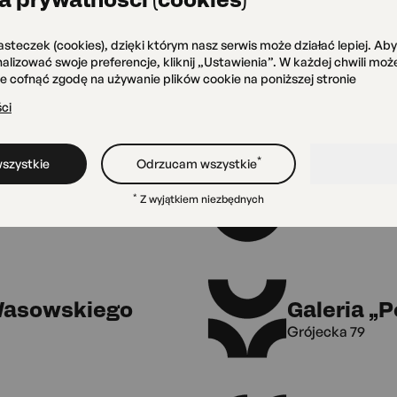
asteczek (cookies), dzięki którym nasz serwis może działać lepiej. Ab
onalizować swoje preferencje, kliknij „Ustawienia”. W każdej chwili mo
że cofnąć zgodę na używanie plików cookie na poniższej stronie
ci
*
szystkie
Odrzucam wszystkie
Zielone O
*
Z wyjątkiem niezbędnych
Grójecka 75
 Wasowskiego
Galeria „
Grójecka 79