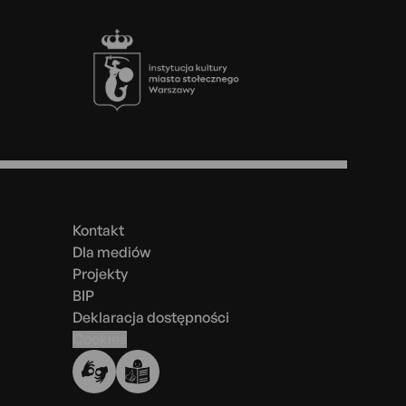
Stopka
Menu
w
stopce
Kontakt
Dla mediów
Projekty
BIP
Deklaracja dostępności
Cookies