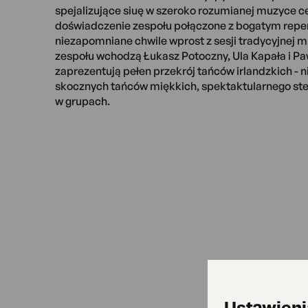
spejalizujące siuę w szeroko rozumianej muzyce c
doświadczenie zespołu połączone z bogatym rep
niezapomniane chwile wprost z sesji tradycyjnej mu
zespołu wchodzą Łukasz Potoczny, Ula Kapała i P
zaprezentują pełen przekrój tańców irlandzkich - ni
skocznych tańców miękkich, spektaktularnego st
w grupach.
Ustawieni