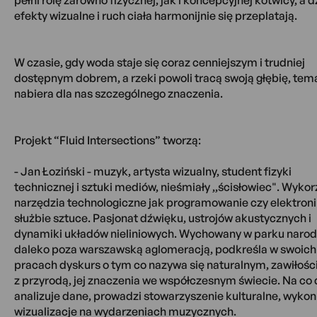
pełni rolę zarówno fizycznej, jak i koncepcyjnej kotwicy, a 
efekty wizualne i ruch ciała harmonijnie się przeplatają.
W czasie, gdy woda staje się coraz cenniejszym i trudniej
dostępnym dobrem, a rzeki powoli tracą swoją głębię, tem
nabiera dla nas szczególnego znaczenia.
Projekt “Fluid Intersections” tworzą:
- Jan Łoziński - muzyk, artysta wizualny, student fizyki
technicznej i sztuki mediów, nieśmiały ,,ścisłowiec". Wykor
narzędzia technologiczne jak programowanie czy elektron
służbie sztuce. Pasjonat dźwięku, ustrojów akustycznych i
dynamiki układów nieliniowych. Wychowany w parku naro
daleko poza warszawską aglomeracją, podkreśla w swoich
pracach dyskurs o tym co nazywa się naturalnym, zawiłości 
z przyrodą, jej znaczenia we współczesnym świecie. Na co 
analizuje dane, prowadzi stowarzyszenie kulturalne, wykon
wizualizacje na wydarzeniach muzycznych.