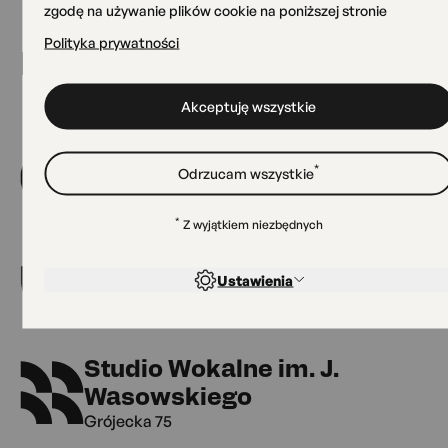
zgodę na używanie plików cookie na poniższej stronie
Polityka prywatności
Nasze miejsca
Akceptuję wszystkie
Siedziba główna OKO
*
Odrzucam wszystkie
Grójecka 75
*
Z wyjątkiem niezbędnych
Zielone OKO
Ustawienia
Grójecka 75
Studio Wokalne im. J.
Wasowskiego
Grójecka 75