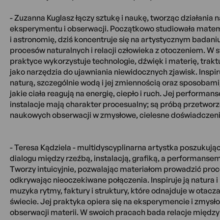
- Zuzanna Kuglasz łączy sztukę i naukę, tworząc działania n
eksperymentu i obserwacji. Początkowo studiowała mate
i astronomię, dziś koncentruje się na artystycznym badani
procesów naturalnych i relacji człowieka z otoczeniem. W 
praktyce wykorzystuje technologie, dźwięk i materię, traktu
jako narzędzia do ujawniania niewidocznych zjawisk. Inspir
naturą, szczególnie wodą i jej zmiennością oraz sposobami
jakie ciała reagują na energię, ciepło i ruch. Jej performanse
instalacje mają charakter procesualny; są próbą przetworz
naukowych obserwacji w zmysłowe, cielesne doświadczeni
- Teresa Kądziela - multidyscyplinarna artystka poszukują
dialogu między rzeźbą, instalacją, grafiką, a performansem
Tworzy intuicyjnie, pozwalając materiałom prowadzić proc
odkrywając nieoczekiwane połączenia. Inspiruje ją natura i
muzyka rytmy, faktury i struktury, które odnajduje w otac
świecie. Jej praktyka opiera się na eksperymencie i zmysł
obserwacji materii. W swoich pracach bada relacje międz