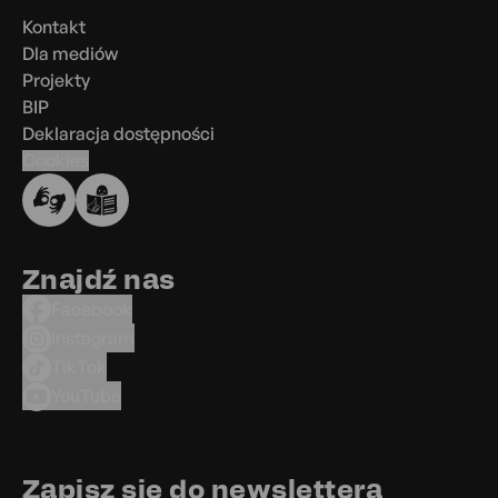
stopce
Kontakt
Dla mediów
Projekty
BIP
Deklaracja dostępności
Cookies
Znajdź nas
Facebook
Instagram
TikTok
YouTube
Zapisz się do newslettera