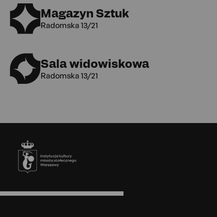
Magazyn Sztuk
Radomska 13/21
Sala widowiskowa
Radomska 13/21
Stopka
Menu
w