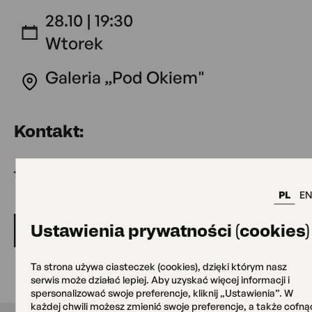
28.10 | 19:30
Wtorek
Galeria „Pod Okiem"
Kontakt:
tel: 22 822 48 70
PL
EN
Ustawienia prywatności (cookies)
Wstęp wolny
Ta strona używa ciasteczek (cookies), dzięki którym nasz
serwis może działać lepiej. Aby uzyskać więcej informacji i
spersonalizować swoje preferencje, kliknij „Ustawienia”. W
każdej chwili możesz zmienić swoje preferencje, a także cofną