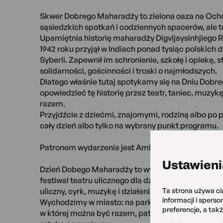
Skwer Dobrego Maharadży to zielona oaza na Och
sąsiedzkich spotkań i codziennych spacerów, ale 
Upamiętnia historię maharadży Digvijaysinhjiego Ra
1942 roku przyjął w Indiach ponad tysiąc polskich
Syberii. Zapewnił im schronienie, szkołę i opiekę,
solidarności, gościnności i troski o najmłodszych.
Dlatego właśnie tutaj spotykamy się na Dniu Dobr
opowiedzieć tę historię przez teatr, taniec, muzyk
razem.
Przyjdźcie z dziećmi, znajomymi, rodziną albo po
cały dzień albo tylko na wybrany punkt programu.
Patronem wydarzenia jest Ambasada Indii w Wars
Ustawieni
Dzień Dobego Maharadży to wydarzenie w ramach 
festiwal teatru ulicznego dla dzieci i młodzieży. To
Ta strona używa ci
uliczny, cyrk, muzykę i działania artystyczne poza
informacji i spers
Wychodzimy w miasto: na parking, skwer i do park
preferencje, a tak
w której można być razem, patrzeć, słuchać, rusza