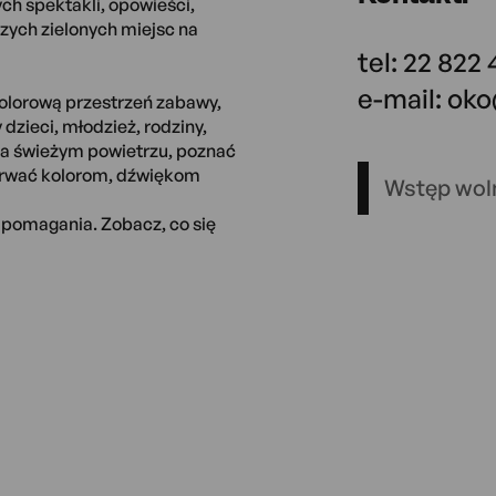
ch spektakli, opowieści,
szych zielonych miejsc na
tel: 22 822
e-mail: ok
kolorową przestrzeń zabawy,
zieci, młodzież, rodziny,
 na świeżym powietrzu, poznać
porwać kolorom, dźwiękom
Wstęp wol
e pomagania. Zobacz, co się