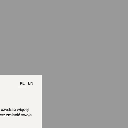
PL
EN
y uzyskać więcej
żesz zmienić swoje