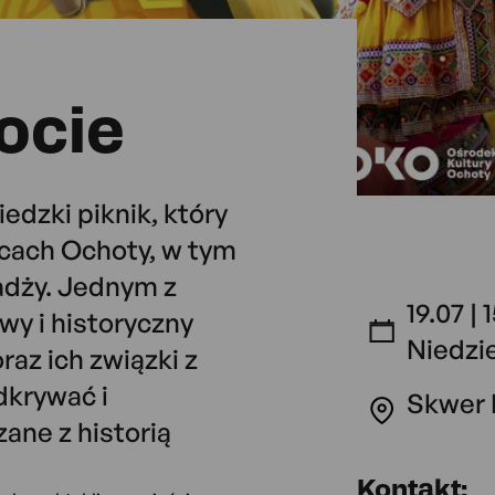
ocie
edzki piknik, który
cach Ochoty, w tym
adży. Jednym z
19.07 | 
wy i historyczny
Niedzi
raz ich związki z
dkrywać i
Skwer 
ane z historią
Kontakt: