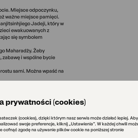
ocie. Miejsce odpoczynku,
też ważne miejsce pamięci.
njitsinhjiego Jadeji, który w
 dzieci ewakuowanych z
 stając się symbolem
ego Maharadży. Żeby
ę, zabawę i wspólne bycie
 prostu sami. Można wpaść na
zawie.
a prywatności (cookies)
Bez Pudła. Międzykulturowy
 cykl prezentujący teatr
asteczek (cookies), dzięki którym nasz serwis może działać lepiej. Ab
 klasyczną sceną.
onalizować swoje preferencje, kliknij „Ustawienia”. W każdej chwili mo
u, żeby stworzyć przestrzeń,
że cofnąć zgodę na używanie plików cookie na poniższej stronie
ć się, śmiać i przeżywać