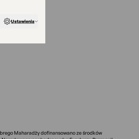
Ustawienia
obrego Maharadży dofinansowano ze środków