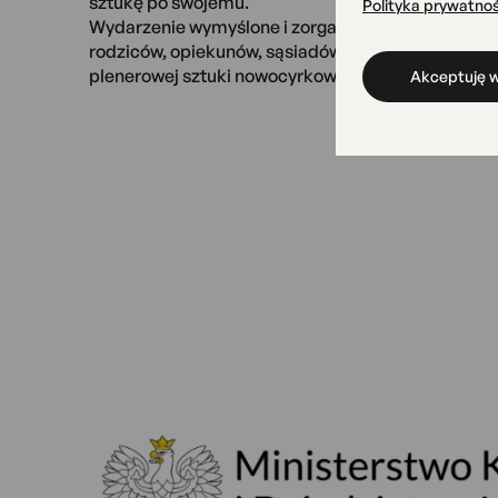
sztukę po swojemu.
Polityka prywatnoś
Wydarzenie wymyślone i zorganizowane dla dzieci i
rodziców, opiekunów, sąsiadów i wszystkich, którz
plenerowej sztuki nowocyrkowej na Ochocie.
Akceptuję w