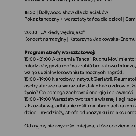
18:30 | Bollywood show dla dzieciaków
Pokaz taneczny + warsztaty tańca dla dzieci | Sa
20:00 | „A kiedy wędrujesz”
Koncert narracyjny | Katarzyna Jackowska-Enemuo
Program strefy warsztatowej:
15:00 - 21:00 Akademia Tańca i Ruchu Movimiento: 
młodzieży, gdzie można zrobić brokatowe tatuaże,
wziąć udział w losowaniu tanecznych nagród.
15:00 - 19:00 Narodowy Instytut Geriatrii, Reumatolo
osoby starsze na warsztaty: Jak dbać o zdrowie,
życie? Co pomaga zachować energię i sprawność.
15:00 - 19:00 Warsztaty tworzenia własnej flagi ra
z Ekozabawą, odbijanie roślin na ubraniach razem
dzieci i młodzieży, strefa odpoczynku i relaksu or
Odkryjmy niezwykłości miejsca, które codziennie 