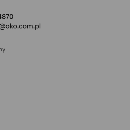
 4870
o@oko.com.pl
ny