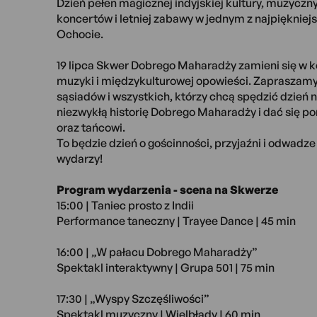
Dzień pełen magicznej indyjskiej kultury, muzyczny
koncertów i letniej zabawy w jednym z najpiękniej
Ochocie.
19 lipca Skwer Dobrego Maharadży zamieni się w 
muzyki i międzykulturowej opowieści. Zapraszamy d
sąsiadów i wszystkich, którzy chcą spędzić dzień
niezwykłą historię Dobrego Maharadży i dać się 
oraz tańcowi.
To będzie dzień o gościnności, przyjaźni i odwadz
wydarzy!
Program wydarzenia - scena na Skwerze
15:00 | Taniec prosto z Indii
Performance taneczny | Trayee Dance | 45 min
16:00 | „W pałacu Dobrego Maharadży”
Spektakl interaktywny | Grupa 501 | 75 min
17:30 | „Wyspy Szczęśliwości”
Spektakl muzyczny | Wielbłądy | 60 min