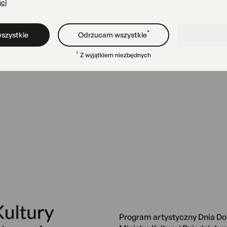
ci
 młodzieży, ale też dla
y mają ochotę na dwa dni
*
szystkie
Odrzucam wszystkie
*
Z wyjątkiem niezbędnych
Program artystyczny Dnia D