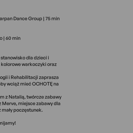
marpan Dance Group | 75 min
 | 60 min
stanowisko dla dzieci i
 kolorowe warkoczyki oraz
gii i Rehabilitacji zaprasza
 żeby wciąż mieć OCHOTĘ na
zem z Natalią, twórcze zabawy
 z Merve, miejsce zabawy dla
az mały poczęstunek.
mijamy!