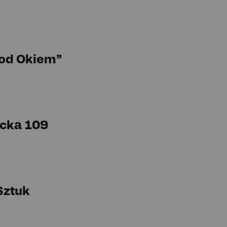
Pod Okiem”
cka 109
Sztuk