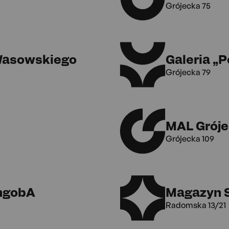
Grójecka 75
 Wasowskiego
Galeria „
Grójecka 79
MAL Gróje
Grójecka 109
ngobA
Magazyn 
Radomska 13/21