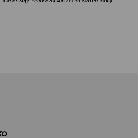
twa Narodowego pochodzących z Funduszu Promocji
KO