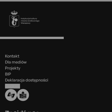
Stopka
Menu
w
stopce
Kontakt
Dla mediów
Projekty
BIP
Deklaracja dostępności
Cookies