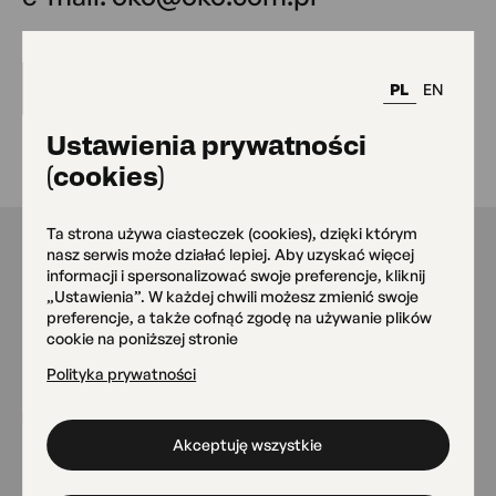
Wstęp wolny
Zapisz się
PL
EN
Ustawienia prywatności
(cookies)
Ta strona używa ciasteczek (cookies), dzięki którym
nasz serwis może działać lepiej. Aby uzyskać więcej
informacji i spersonalizować swoje preferencje, kliknij
Nasze miejsca
„Ustawienia”. W każdej chwili możesz zmienić swoje
preferencje, a także cofnąć zgodę na używanie plików
cookie na poniższej stronie
Polityka prywatności
Siedziba główna OKO
Grójecka 75
Akceptuję wszystkie