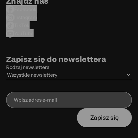
Znajdź nas
Facebook
Instagram
TikTok
YouTube
Zapisz się do newslettera
Rodzaj newslettera
Wszystkie newslettery
Wpisz
adres
e-
Zapisz się
mail