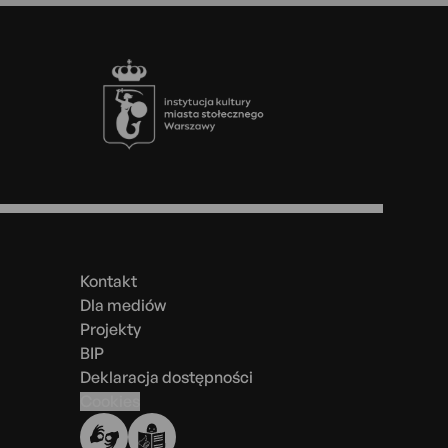
Stopka
Menu
w
stopce
Kontakt
Dla mediów
Projekty
BIP
Deklaracja dostępności
Cookies