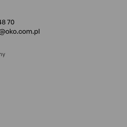
48 70
o@oko.com.pl
ny