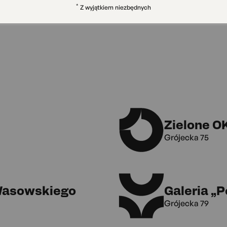
*
Z wyjątkiem niezbędnych
Zielone O
Grójecka 75
 Wasowskiego
Galeria „
Grójecka 79