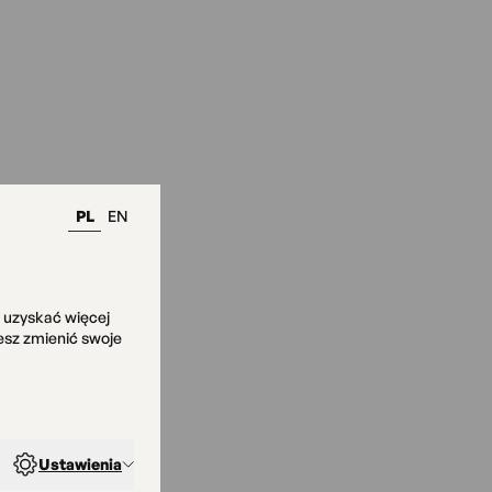
PL
EN
y uzyskać więcej
żesz zmienić swoje
Ustawienia