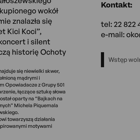
iałoszewskiego
Kontakt:
skupionego wokół
ie znalazła się
tel: 22 822 
 Kici Koci”,
e-mail: ok
oncert i silent
czą historię Ochoty
Wstęp wol
duje się niewielki skwer,
pełnioną mądrymi i
nom Opowiadacze z Grupy 501
rzenie, łączące sztukę słowa
został oparty na “Bajkach na
cznych” Michela Piquemala
wskiego.
wi towarzyszą działania
nspirowanymi motywami