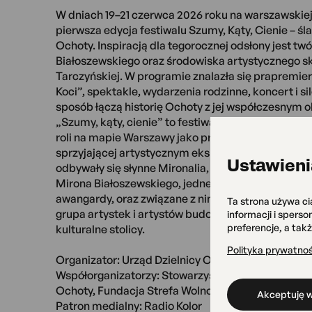
W dniach 19–21 czerwca 2026 roku na warszawskie
pierwsza edycja festiwalu Szumy, Kąty, Cienie – śl
Ochoty. Inspiracją dla tegorocznej odsłony jest t
Białoszewskiego oraz środowiska artystycznego s
Tarczyńskiej. W programie znalazła się prapremie
Koci”, spektakle, wydarzenia rodzinne, koncert i si
sposób łączą historię Ochoty z jej współczesnym 
„Szumy, kąty, cienie” to festiwal, dzięki któremu
roli na mapie Warszawy jako przestrzeni nieoczywist
sprzyjającej artystycznym eksperymentom. W dzieln
Ustawieni
odbywały się słynne Mironalia, oczywistym patrone
Mirona Białoszewskiego, jednego z najważniejszyc
awangardy, oraz związane z nim miejsce – Teatr na
Ta strona używa ci
grupa artystek i artystów budowała w latach 50.-t
informacji i spers
preferencje, a tak
kulturalne stolicy.
Polityka prywatnoś
Organizator: Urząd Dzielnicy Ochota m. st. Warsz
Współorganizatorzy: Stowarzyszenie Scena 96, Ośr
Ochoty, Fundacja Strefa WolnoSłowa, Teatr Druga 
Akceptuję w
Patron medialny: Radio Kolor