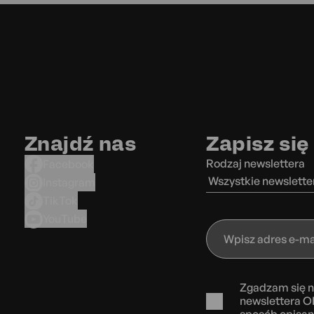
Znajdź nas
Zapisz się
Rodzaj newslettera
Facebook
Wszystkie newslette
Instagram
TikTok
YouTube
Wpisz
adres
e-
mail
Zgadzam się n
newslettera O