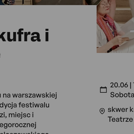
ufra i
e
20.06 |
Sobot
u na warszawskiej
dycja festiwalu
skwer k
i, miejsc i
Teatrze
tegorocznej