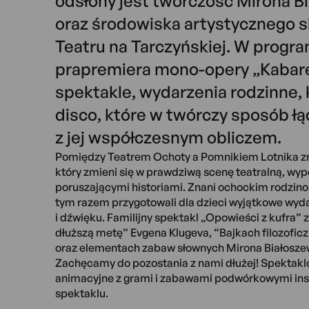
odsłony jest twórczość Mirona B
oraz środowiska artystycznego 
Teatru na Tarczyńskiej. W program
prapremiera mono-opery „Kabaret
spektakle, wydarzenia rodzinne, k
disco, które w twórczy sposób łą
z jej współczesnym obliczem.
Pomiędzy Teatrem Ochoty a Pomnikiem Lotnika znaj
który zmieni się w prawdziwą scenę teatralną, wy
poruszającymi historiami. Znani ochockim rodzi
tym razem przygotowali dla dzieci wyjątkowe wyda
i dźwięku. Familijny spektakl „Opowieści z kufra” 
dłuższą metę” Evgena Klugeva, “Bajkach filozofi
oraz elementach zabaw słownych Mirona Białosze
Zachęcamy do pozostania z nami dłużej! Spektaklo
animacyjne z grami i zabawami podwórkowymi i
spektaklu.