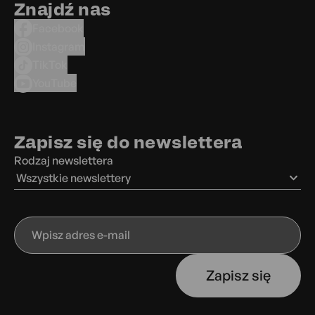
Znajdź nas
Facebook
Instagram
TikTok
YouTube
Zapisz się do newslettera
Rodzaj newslettera
Wszystkie newslettery
Wpisz
adres
e-
Zapisz się
mail