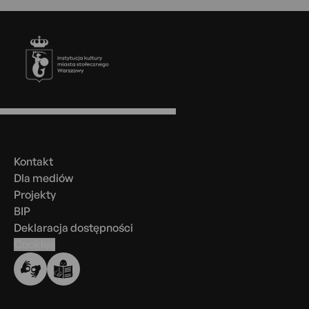
Stopka
Menu
w
stopce
Kontakt
Dla mediów
Projekty
BIP
Deklaracja dostępności
Cookies