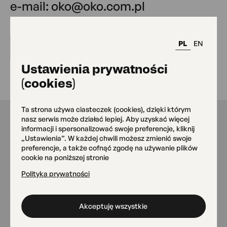
e-mail: oko@oko.com.pl
PL
EN
Wstęp wolny
Ustawienia prywatności
(cookies)
Ta strona używa ciasteczek (cookies), dzięki którym
nasz serwis może działać lepiej. Aby uzyskać więcej
informacji i spersonalizować swoje preferencje, kliknij
Nasze miejsca
„Ustawienia”. W każdej chwili możesz zmienić swoje
preferencje, a także cofnąć zgodę na używanie plików
cookie na poniższej stronie
Polityka prywatności
Siedziba główna OKO
Grójecka 75
Akceptuję wszystkie