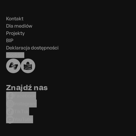
w
stopce
Kontakt
Dla mediów
Projekty
BIP
Deklaracja dostępności
Cookies
Znajdź nas
Facebook
Instagram
TikTok
YouTube