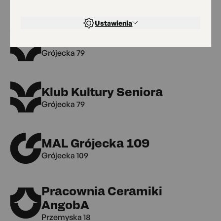
Grójecka 75
Ustawienia
Galeria „Pod Okiem”
Grójecka 79
Klub Kultury Seniora
Grójecka 79
MAL Grójecka 109
Grójecka 109
Pracownia Ceramiki
AngobA
Przemyska 18