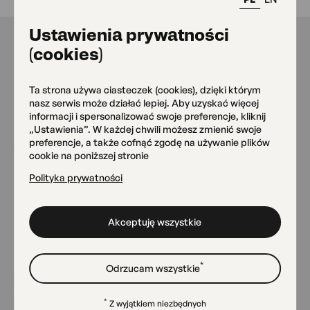
Ustawienia prywatności
(cookies)
Nasze miejsca
Ta strona używa ciasteczek (cookies), dzięki którym
nasz serwis może działać lepiej. Aby uzyskać więcej
informacji i spersonalizować swoje preferencje, kliknij
„Ustawienia”. W każdej chwili możesz zmienić swoje
Siedziba główna OKO
preferencje, a także cofnąć zgodę na używanie plików
cookie na poniższej stronie
Grójecka 75
Polityka prywatności
Zielone OKO
Akceptuję wszystkie
Grójecka 75
*
Odrzucam wszystkie
Studio Wokalne im. J.
Wasowskiego
*
Z wyjątkiem niezbędnych