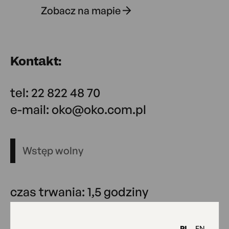
Zobacz na mapie
Kontakt:
tel: 22 822 48 70
e-mail: oko@oko.com.pl
Wstęp wolny
czas trwania: 1,5 godziny
PL
EN