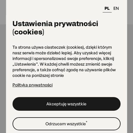
PL
EN
Ustawienia prywatności
(cookies)
Nasze miejsca
Ta strona używa ciasteczek (cookies), dzięki którym
nasz serwis może działać lepiej. Aby uzyskać więcej
informacji i spersonalizować swoje preferencje, kliknij
„Ustawienia”. W każdej chwili możesz zmienić swoje
preferencje, a także cofnąć zgodę na używanie plików
cookie na poniższej stronie
Siedziba główna OKO
Polityka prywatności
Grójecka 75
Akceptuję wszystkie
Zielone OKO
Grójecka 75
*
Odrzucam wszystkie