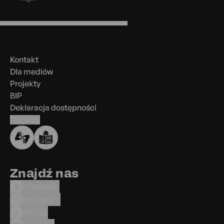
Menu
w
stopce
Kontakt
Dla mediów
Projekty
BIP
Deklaracja dostępności
Cookies
Znajdź nas
Facebook
Instagram
TikTok