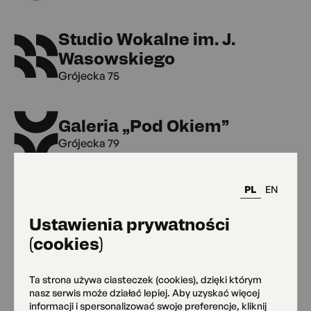
Studio Wokalne im. J.
Wasowskiego
Grójecka 75
Galeria „Pod Okiem”
Grójecka 79
PL
EN
Klub Kultury Seniora
Grójecka 79
Ustawienia prywatności
(cookies)
MAL Grójecka 109
Ta strona używa ciasteczek (cookies), dzięki którym
Grójecka 109
nasz serwis może działać lepiej. Aby uzyskać więcej
informacji i spersonalizować swoje preferencje, kliknij