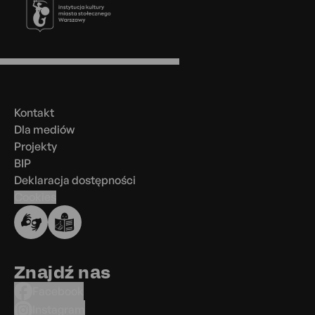
Menu
w
stopce
Kontakt
Dla mediów
Projekty
BIP
Deklaracja dostępności
Cookies
Znajdź nas
Facebook
Instagram