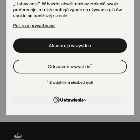
„Ustawienia”. W każdej chwili możesz zmienić swoje
preferencje, a także cofnąć zgodę na używanie plików
Pracownia Ceramiki
cookie na poniższej stronie
AngobA
Polityka prywatności
Przemyska 18
Akceptuję wszystkie
Magazyn Sztuk
Radomska 13/21
*
Odrzucam wszystkie
Sala widowiskowa
*
Z wyjątkiem niezbędnych
Radomska 13/21
Ustawienia
Stopka