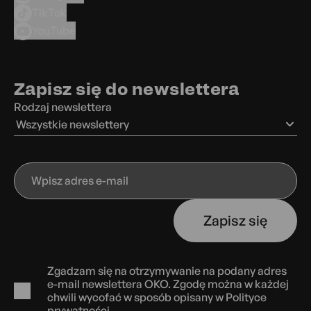
TikTok
YouTube
Zapisz się do newslettera
Rodzaj newslettera
Wszystkie newslettery
Wpisz
adres
e-
Zapisz się
mail
Zgadzam się na otrzymywanie na podany adres
e-mail newslettera OKO. Zgodę można w każdej
chwili wycofać w sposób opisany w
Polityce
prywatności.