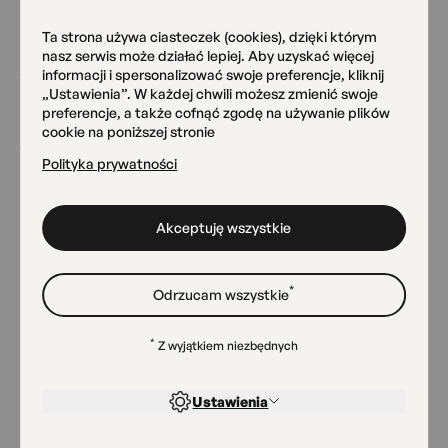
Regulamin zajęć i warsztatów 2025/26
128.12 kB pdf
Ta strona używa ciasteczek (cookies), dzięki którym
nasz serwis może działać lepiej. Aby uzyskać więcej
informacji i spersonalizować swoje preferencje, kliknij
Karta uczestnictwa 2025/26
„Ustawienia”. W każdej chwili możesz zmienić swoje
121.65 kB pdf
preferencje, a także cofnąć zgodę na używanie plików
cookie na poniższej stronie
Polityka prywatności
Pobierz wszystkie
Akceptuję wszystkie
*
Odrzucam wszystkie
*
Z wyjątkiem niezbędnych
Nasze miejsca
Ustawienia