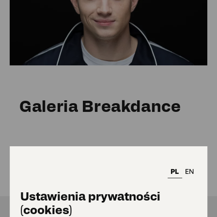
Galeria Breakdance
Regulamin i
PL
EN
karta zajęć
Ustawienia prywatności
(cookies)