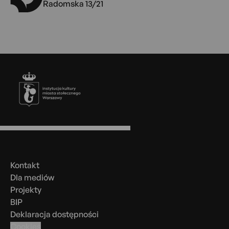
Radomska 13/21
Stopka
Menu
w
stopce
Kontakt
Dla mediów
Projekty
BIP
Deklaracja dostępności
Cookies