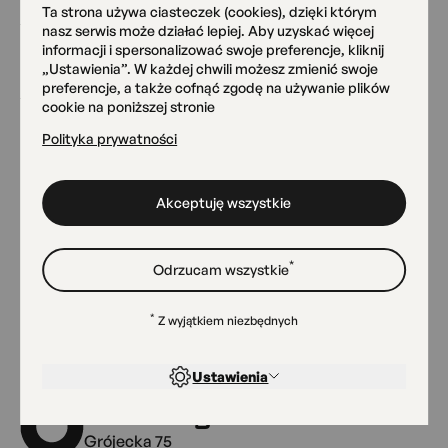
Ta strona używa ciasteczek (cookies), dzięki którym
nasz serwis może działać lepiej. Aby uzyskać więcej
Karta uczestnictwa 2025/26
informacji i spersonalizować swoje preferencje, kliknij
121.65 kB pdf
„Ustawienia”. W każdej chwili możesz zmienić swoje
preferencje, a także cofnąć zgodę na używanie plików
cookie na poniższej stronie
Polityka prywatności
Pobierz wszystkie
Akceptuję wszystkie
*
Odrzucam wszystkie
Nasze miejsca
*
Z wyjątkiem niezbędnych
Ustawienia
Siedziba główna OKO
Grójecka 75