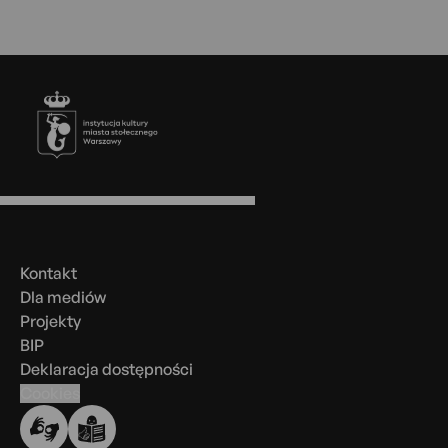
Stopka
Menu
w
stopce
Kontakt
Dla mediów
Projekty
BIP
Deklaracja dostępności
Cookies