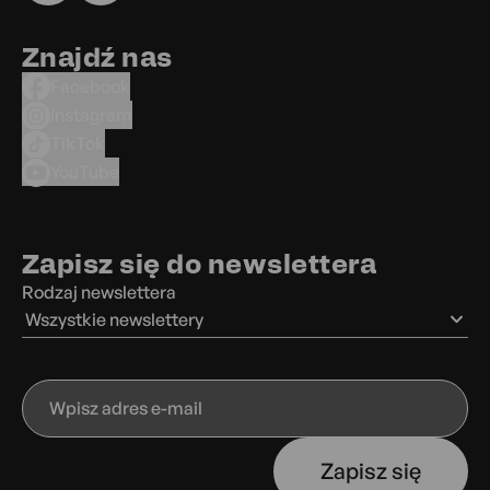
Znajdź nas
Facebook
Instagram
TikTok
YouTube
Zapisz się do newslettera
Rodzaj newslettera
Wszystkie newslettery
Wpisz
adres
e-
Zapisz się
mail