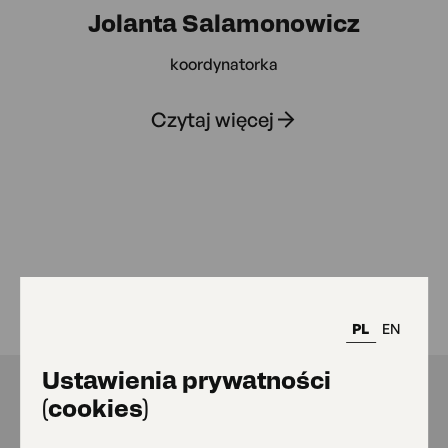
Jolanta Salamonowicz
koordynatorka
Czytaj więcej
Regulamin i
PL
EN
karta zajęć
Ustawienia prywatności
(cookies)
Regulamin zajęć i warsztatów 2025/26
128.12 kB pdf