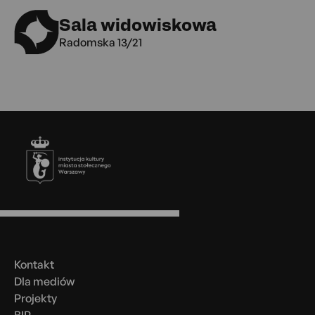
Sala widowiskowa
Radomska 13/21
Stopka
Menu
w
stopce
Kontakt
Dla mediów
Projekty