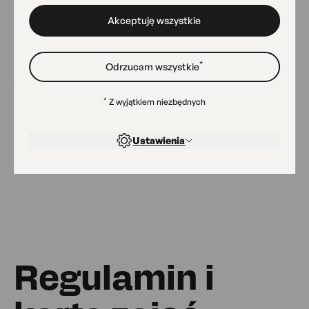
Akceptuję wszystkie
*
Odrzucam wszystkie
Zajęcia prowadzi:
*
Z wyjątkiem niezbędnych
Hanna Jurczak
Ustawienia
Regulamin i