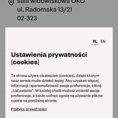
sala widowiskowa OKO
ul. Radomska 13/21
02-323
Kontakt:
PL
EN
tel: 512 451 854
Ustawienia prywatności
e-mail:
(cookies)
waldemar.lodzinski@oko.com.pl
Ta strona używa ciasteczek (cookies), dzięki którym
nasz serwis może działać lepiej. Aby uzyskać więcej
informacji i spersonalizować swoje preferencje, kliknij
Zapisz się
od 180 zł
„Ustawienia”. W każdej chwili możesz zmienić swoje
preferencje, a także cofnąć zgodę na używanie plików
cookie na poniższej stronie
Polityka prywatności