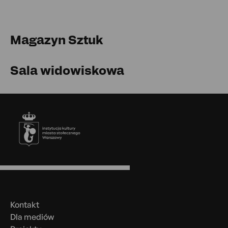
Magazyn Sztuk
Sala widowiskowa
Stopka
Menu
w
stopce
Kontakt
Dla mediów