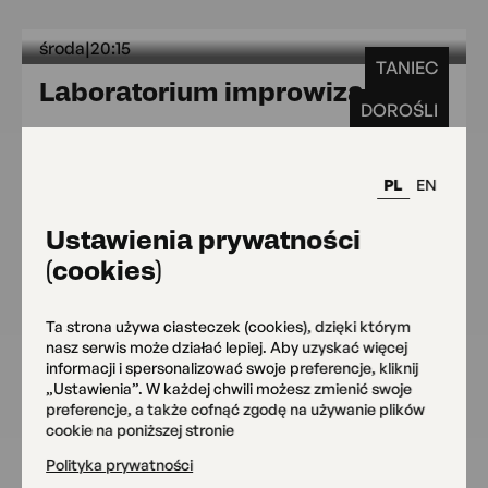
środa
|
20:15
TANIEC
środa 
Laboratorium improwizacji
DOROŚLI
Sala widowiskowa
Zapisz się
od 180 zł
PL
EN
Ustawienia prywatności
(cookies)
wtorek
|
17:00
TANIEC
czwartek
|
17:00
Ta strona używa ciasteczek (cookies), dzięki którym
wtorek 17:00 czwarte
Breakdance
6+
nasz serwis może działać lepiej. Aby uzyskać więcej
informacji i spersonalizować swoje preferencje, kliknij
Siedziba główna
„Ustawienia”. W każdej chwili możesz zmienić swoje
OKO
preferencje, a także cofnąć zgodę na używanie plików
Zapisz się
od 190.00 zł
cookie na poniższej stronie
Polityka prywatności