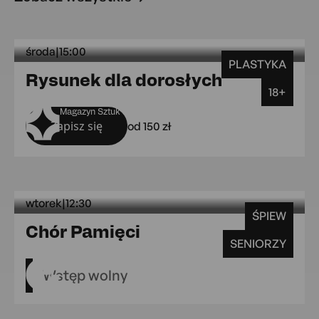
środa
|
15:00
PLASTYKA
środa 15:0
Rysunek dla dorosłych
18+
Magazyn Sztuk
Zapisz się
od 150 zł
wtorek
|
12:30
ŚPIEW
wtorek 12:30 MAL Gr
Chór Pamięci
SENIORZY
MAL Grójecka 109
Wstęp wolny