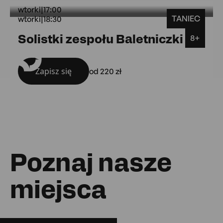
wtorki
|
17:00
TANIEC
wtorki
|
18:30
wtorki
Solistki zespołu Baletniczki
8+
Sala widowiskowa
Zapisz się
od 220 zł
Poznaj nasze
miejsca