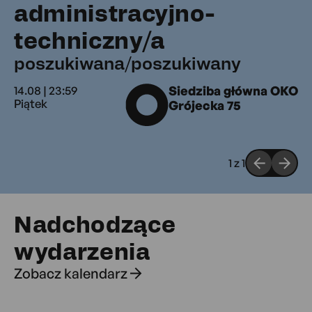
administracyjno-
poszukiwan
techniczny/a
poszukiwana/poszukiwany
14.08 | 23:59
Siedziba główna OKO
Piątek
Grójecka 75
1
z
1
Nadchodzące
wydarzenia
Zobacz kalendarz