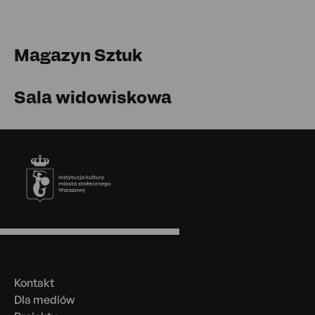
Magazyn Sztuk
Sala widowiskowa
Stopka
Menu
w
stopce
Kontakt
Dla mediów