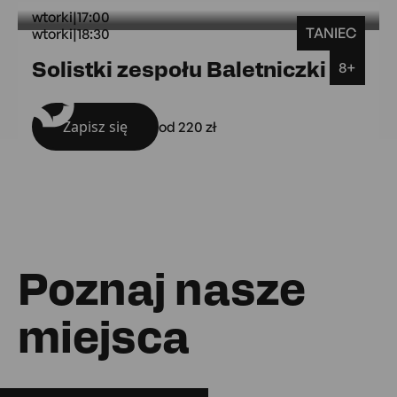
wtorki
|
17:00
TANIEC
wtorki
|
18:30
wtorki
Solistki zespołu Baletniczki
8+
Sala widowiskowa
Zapisz się
od 220 zł
Poznaj nasze
miejsca