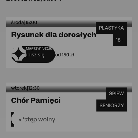
środa
|
15:00
PLASTYKA
środa 15:0
Rysunek dla dorosłych
18+
Magazyn Sztuk
Zapisz się
od 150 zł
wtorek
|
12:30
ŚPIEW
wtorek 12:30 MAL Gr
Chór Pamięci
SENIORZY
MAL Grójecka 109
Wstęp wolny