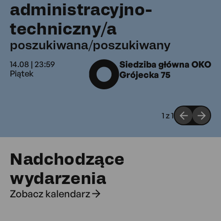
administracyjno-
poszukiwan
techniczny/a
poszukiwana/poszukiwany
14.08 | 23:59
Siedziba główna OKO
Piątek
Grójecka 75
1
z
1
Nadchodzące
wydarzenia
Zobacz kalendarz