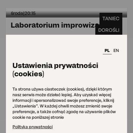
środa
|
20:15
TANIEC
środa 
Laboratorium improwizacji
DOROŚLI
Sala widowiskowa
Zapisz się
od 180 zł
PL
EN
Ustawienia prywatności
(cookies)
wtorek
|
17:00
TANIEC
czwartek
|
17:00
Ta strona używa ciasteczek (cookies), dzięki którym
wtorek 17:00 czwarte
Breakdance
6+
nasz serwis może działać lepiej. Aby uzyskać więcej
informacji i spersonalizować swoje preferencje, kliknij
Siedziba główna
„Ustawienia”. W każdej chwili możesz zmienić swoje
OKO
preferencje, a także cofnąć zgodę na używanie plików
Zapisz się
od 190.00 zł
cookie na poniższej stronie
Polityka prywatności