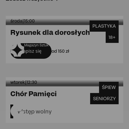
środa
|
15:00
PLASTYKA
środa 15:0
Rysunek dla dorosłych
18+
Magazyn Sztuk
Zapisz się
od 150 zł
wtorek
|
12:30
ŚPIEW
wtorek 12:30 MAL Gr
Chór Pamięci
SENIORZY
MAL Grójecka 109
Wstęp wolny