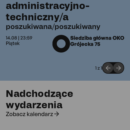
administracyjno-
poszukiwan
techniczny/a
poszukiwana/poszukiwany
14.08 | 23:59
Siedziba główna OKO
Piątek
Grójecka 75
1
z
1
Nadchodzące
wydarzenia
Zobacz kalendarz