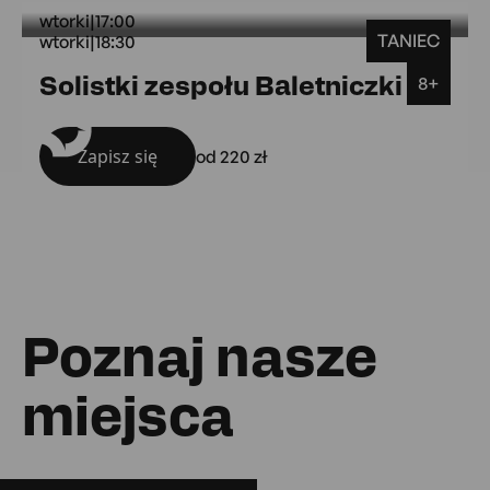
wtorki
|
17:00
TANIEC
wtorki
|
18:30
wtorki
Solistki zespołu Baletniczki
8+
Sala widowiskowa
Zapisz się
od 220 zł
Poznaj nasze
miejsca