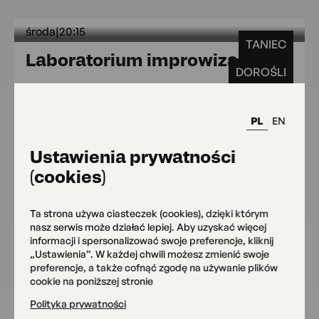
środa
|
20:15
TANIEC
środa 
Laboratorium improwizacji
DOROŚLI
Sala widowiskowa
Zapisz się
od 180 zł
PL
EN
Ustawienia prywatności
(cookies)
wtorek
|
17:00
TANIEC
czwartek
|
17:00
Ta strona używa ciasteczek (cookies), dzięki którym
wtorek 17:00 czwarte
Breakdance
6+
nasz serwis może działać lepiej. Aby uzyskać więcej
informacji i spersonalizować swoje preferencje, kliknij
Siedziba główna
„Ustawienia”. W każdej chwili możesz zmienić swoje
OKO
preferencje, a także cofnąć zgodę na używanie plików
Zapisz się
od 190.00 zł
cookie na poniższej stronie
Polityka prywatności