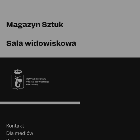
Magazyn Sztuk
Sala widowiskowa
Stopka
Menu
w
stopce
Kontakt
Dla mediów