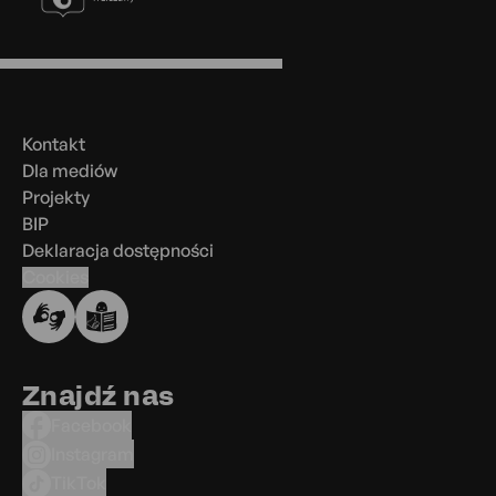
Menu
w
stopce
Kontakt
Dla mediów
Projekty
BIP
Deklaracja dostępności
Cookies
Znajdź nas
Facebook
Instagram
TikTok