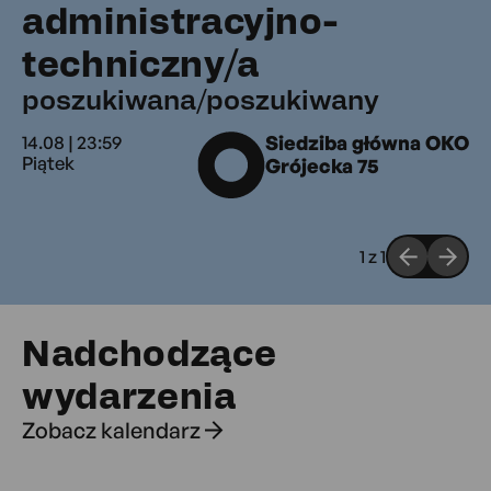
administracyjno-
poszukiwan
techniczny/a
poszukiwana/poszukiwany
14.08 | 23:59
Siedziba główna OKO
Piątek
Grójecka 75
1
z
1
Nadchodzące
wydarzenia
Zobacz kalendarz