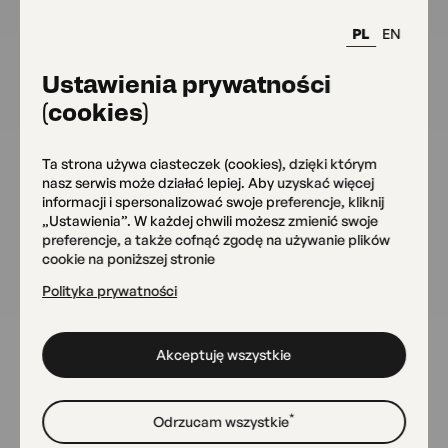
TANIEC
czwartek
|
17:00
PL
EN
wtorek 17:00 czwarte
Breakdance
6+
Siedziba główna
Ustawienia prywatności
OKO
(cookies)
Zapisz się
od 190.00 zł
Ta strona używa ciasteczek (cookies), dzięki którym
nasz serwis może działać lepiej. Aby uzyskać więcej
informacji i spersonalizować swoje preferencje, kliknij
środy
„Ustawienia”. W każdej chwili możesz zmienić swoje
MUZYKA
preferencje, a także cofnąć zgodę na używanie plików
środ
Nauka gry na ukulele i gitarze
cookie na poniższej stronie
Siedziba główna
Polityka prywatności
OKO
Zapisz się
od 350 zł
Akceptuję wszystkie
*
Odrzucam wszystkie
środa
|
11:00