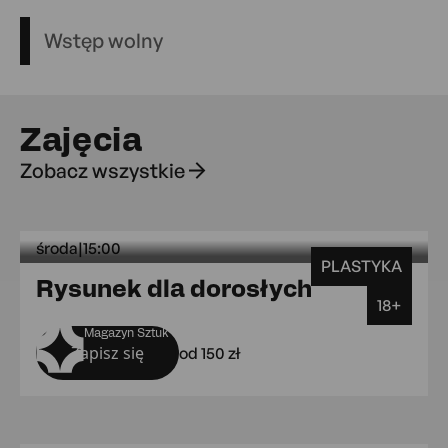
Wstęp wolny
Zajęcia
Zobacz wszystkie
środa
|
15:00
PLASTYKA
środa 15:0
Rysunek dla dorosłych
18+
Magazyn Sztuk
Zapisz się
od 150 zł