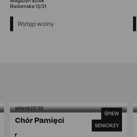
Magazyn Sztuk
Radomska 13/21
Wstęp wolny
wtorek
|
12:30
ŚPIEW
 15:00 Magazyn Sztuk
wtorek 12:30 MAL G
Chór Pamięci
SENIORZY
MAL Grójecka 109