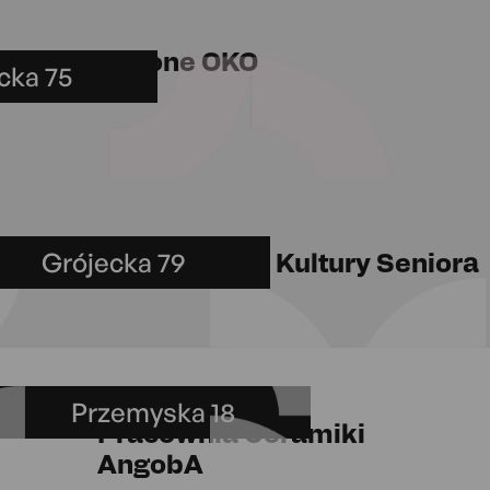
Zielone OKO
cka 75
m”
Grójecka 79
Klub Kultury Seniora
Przemyska 18
Pracownia Ceramiki
AngobA