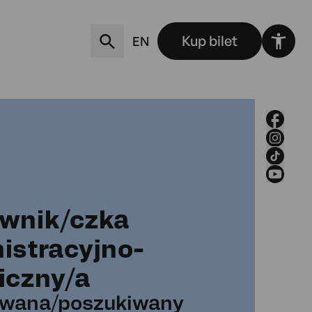
Kup bilet
EN
wnik/czka
istracyjno-
poszukiwana/po
iczny/a
iwana/poszukiwany