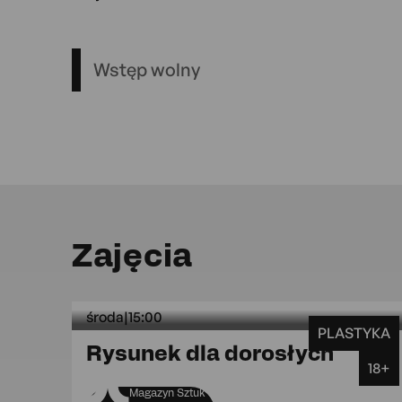
Wstęp wolny
Zajęcia
środa
|
15:00
PLASTYKA
środa
Rysunek dla dorosłych
18+
Magazyn Sztuk