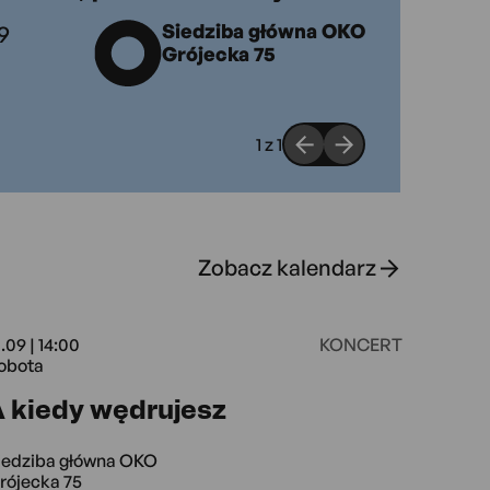
9
Siedziba główna OKO
Grójecka 75
1
z
1
Zobacz kalendarz
.09 | 14:00
KONCERT
obota
a 75
12.09 14:00 Sobota
 kiedy wędrujesz
Piątek Magazyn Sztuk Radomska 13/2
iedziba główna OKO
rójecka 75