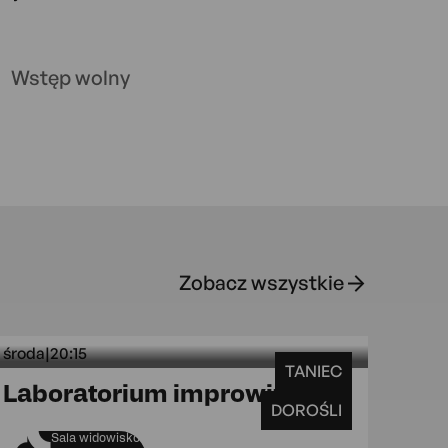
Wstęp wolny
Zobacz wszystkie
środa
|
20:15
TANIEC
rójecka 109
środa 20:
Laboratorium improwizacji
DOROŚLI
Sala widowiskowa