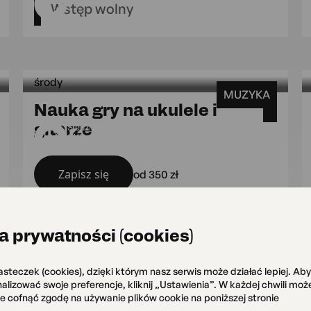
Wstęp wolny
środy
MUZYKA
Nauka gry na ukulele i
artek 17:00 Siedziba główna OKO
środy Siedziba główna O
gitarze
Siedziba główna
OKO
Zapisz się
od 350 zł
a prywatności (cookies)
asteczek (cookies), dzięki którym nasz serwis może działać lepiej. Ab
onalizować swoje preferencje, kliknij „Ustawienia”. W każdej chwili mo
torki 17:00 wtorki 18:30 Sala widow
że cofnąć zgodę na używanie plików cookie na poniższej stronie