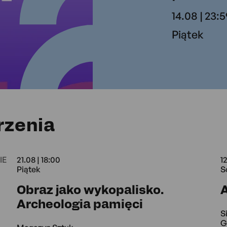
14.08 | 23:5
Piątek
rzenia
IE
21.08 | 18:00
12
Piątek
S
:30 - 24.09 18:30 Zielone OKO Grójeck
Obraz jako wykopalisko.
A
21.08 18:00 
Archeologia pamięci
S
G