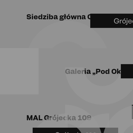
Siedziba główna OKO
Gróje
Galeria „Pod Okie
MAL Grójecka 109