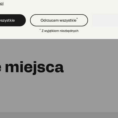
ci
*
szystkie
Odrzucam wszystkie
*
Z wyjątkiem niezbędnych
 miejsca